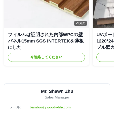
significantly.
K*n
★★★★★
★★★★★
K
South Korea
Nov 20.2025
VIDEO
Low maintenance is a big plus. These panels don’t require
フィルムは証明された内部WPCの壁
UVボー
frequent cleaning, saving our clients time and money.
パネル15mm SGS INTERTEKを薄板
1220*
にした
ブル壁
R*l
★★★★★
★★★★★
R
今連絡してください
India
Dec 17.2024
Installed these in my living room—took 2 hours max! Great
texture, feels premium. Worth every penny.
Mr. Shawn Zhu
Sales Manager
メール:
bamboo@woody-life.com