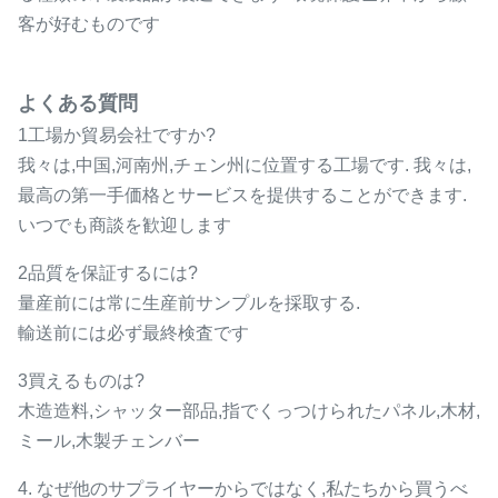
客が好むものです
よくある質問
1工場か貿易会社ですか?
我々は,中国,河南州,チェン州に位置する工場です. 我々は,
最高の第一手価格とサービスを提供することができます.
いつでも商談を歓迎します
2品質を保証するには?
量産前には常に生産前サンプルを採取する.
輸送前には必ず最終検査です
3買えるものは?
木造造料,シャッター部品,指でくっつけられたパネル,木材,
ミール,木製チェンバー
4. なぜ他のサプライヤーからではなく,私たちから買うべ