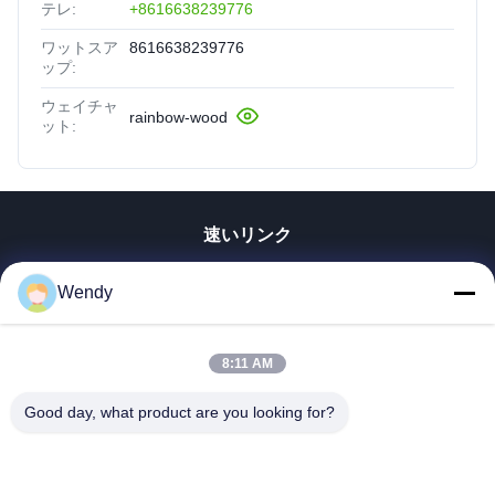
テレ:
+8616638239776
ワットスア
8616638239776
ップ:
ウェイチャ
rainbow-wood
ット:
速いリンク
家
Wendy
プロダクト
ビデオ
8:11 AM
VRショー
私達について
Good day, what product are you looking for?
工場旅行
品質管理
私達に連絡しなさい