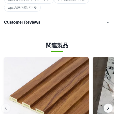
wpcの屋内壁パネル
Customer Reviews
5.0
★★★★★
★★★★★
最近の50件のレビューに基づいて
関連製品
最高
100%
4つ星
0
3つ星
0
2つ星
0
星1つ
0
M*n
★★★★★
★★★★★
M
United States
Dec 22.2025
Great cost-performance ratio. Our contractors love how
lightweight these panels are, speeding up installation time