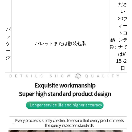
ださ
い
20フ
ィー
パ
トコ
ッ
納
ンテ
ケ
パレットまたは散装包装
期:
ナで
ー
は約
ジ:
15~20
日