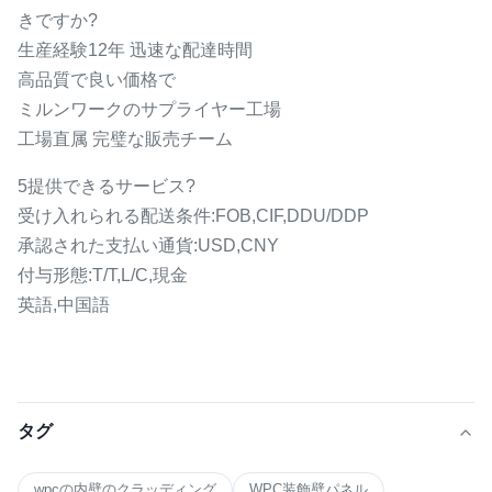
きですか?
生産経験12年 迅速な配達時間
高品質で良い価格で
ミルンワークのサプライヤー工場
工場直属 完璧な販売チーム
5提供できるサービス?
受け入れられる配送条件:FOB,CIF,DDU/DDP
承認された支払い通貨:USD,CNY
付与形態:T/T,L/C,現金
英語,中国語
タグ
wpcの内壁のクラッディング
WPC装飾壁パネル