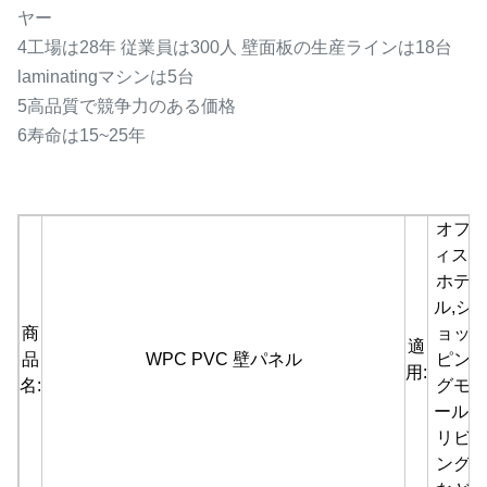
ヤー
4工場は28年 従業員は300人 壁面板の生産ラインは18台
laminatingマシンは5台
5高品質で競争力のある価格
6寿命は15~25年
オフ
ィス,
ホテ
ル,シ
商
ョッ
適
品
WPC PVC 壁パネル
ピン
用:
名:
グモ
ール,
リビ
ング