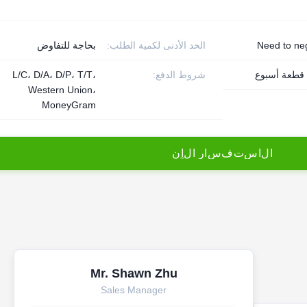
Need to ne
الحد الأدنى لكمية الطلب:
بحاجة للتفاوض
شروط الدفع:
L/C، D/A، D/P، T/T،
Western Union،
MoneyGram
ا
ل
ا
س
ت
ف
س
ا
ر
ا
ل
آ
ن
Mr. Shawn Zhu
Sales Manager