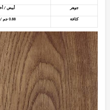
جوهر
أبيض / أخضر  HDF
كثافة
0.88 جم / سم 3 على الأقل