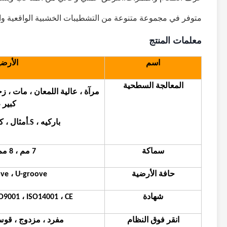
متوفر في مجموعة متنوعة من التشطيبات الخشبية الواقعية وال
معلمات المنتج
اسم
الأرضيات 
المعالجة السطحية
مرآة ، عالية اللمعان ، مات 
كبير ، H
باركيه ، S.
أمثال ، 
سماكة
7 مم ، 8 مم ، 10 مم ، 12 مم.
حافة الأرضية
ve ، U-groove
شهادة
ISO9001 ، ISO14001 ، CE ، درجة الكلمة ،  VOC
انقر فوق النظام
مفرد ، مزدوج ، قوس ، نقرة in