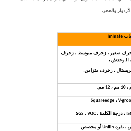
أردواز والحجر.
lminate
، زخرف صغير ، زخرف متوسط ​​، زخرف
.
وخدش ،
كريستال ، زخرف متزامن.
Squareedge ، V-groo
SGS ،
Unil أو مخصص