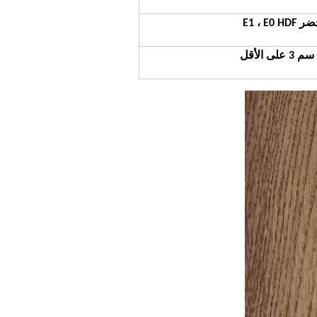
E1 ، E0