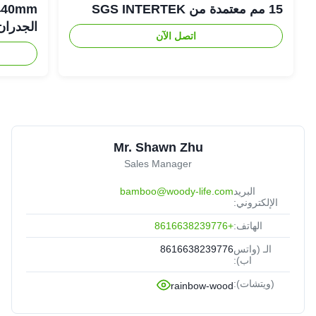
15 مم معتمدة من SGS INTERTEK
الجدران
اتصل الآن
Mr. Shawn Zhu
Sales Manager
البريد
bamboo@woody-life.com
الإلكتروني:
الهاتف:
+8616638239776
الـ (واتس
8616638239776
اب):
(ويتشات):
rainbow-wood