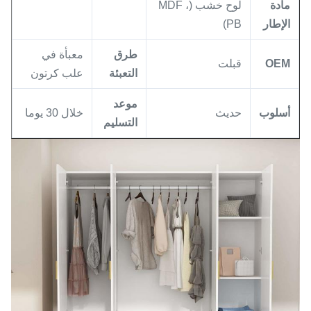
مادة
لوح خشب (MDF ،
الإطار
PB)
طرق
معبأة في
OEM
قبلت
التعبئة
علب كرتون
موعد
أسلوب
حديث
خلال 30 يوما
التسليم