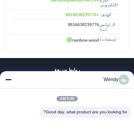
الإلكتروني:
الهاتف:
+8616638239776
الـ (واتس
8616638239776
اب):
(ويتشات):
rainbow-wood
روابط سريعة
Wendy
بيت
منتجات
أشرطة فيديو
5:48 AM
عرض الواقع الافتراضي
معلومات عنا
Good day, what product are you looking for?
جولة في المعمل
رقابة جودة
اتصل بنا