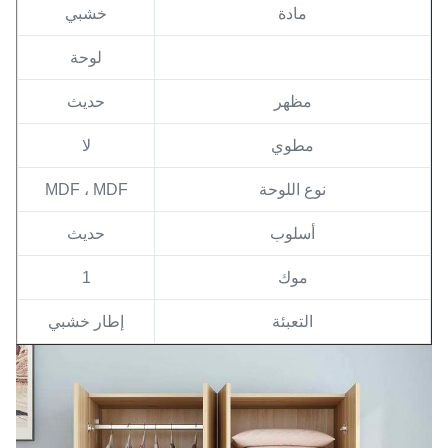
مادة
خشبي
لوحة
مظهر
حديث
مطوي
لا
نوع اللوحة
MDF ، MDF
أسلوب
حديث
موك
1
التعبئة
إطار خشبي