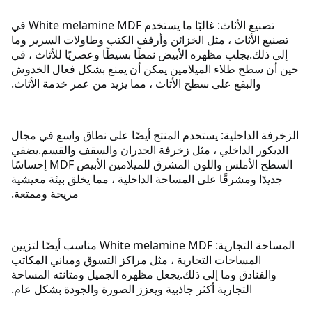
تصنيع الأثاث: غالبًا ما يستخدم White melamine MDF في
تصنيع الأثاث ، مثل الخزائن وأرفف الكتب وطاولات السرير وما
إلى ذلك.
يجلب مظهره الأبيض نمطًا بسيطًا وعصريًا للأثاث ، في
حين أن سطح طلاء الميلامين يمكن أن يمنع بشكل فعال الخدوش
والبقع على سطح الأثاث ، مما يزيد من عمر خدمة الأثاث.
الزخرفة الداخلية: يستخدم المنتج أيضًا على نطاق واسع في مجال
الديكور الداخلي ، مثل زخرفة الجدران والسقف والقسم.
يضفي
السطح الأملس واللون المشرق للميلامين الأبيض MDF إحساسًا
جديدًا ومشرقًا على المساحة الداخلية ، مما يخلق بيئة معيشية
مريحة وممتعة.
المساحة التجارية: White melamine MDF مناسب أيضًا لتزيين
المساحات التجارية ، مثل مراكز التسوق ومباني المكاتب
والفنادق وما إلى ذلك.
يجعل مظهره الجميل ومتانته المساحة
التجارية أكثر جاذبية ويعزز الصورة والجودة بشكل عام.