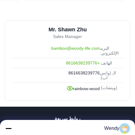
Mr. Shawn Zhu
Sales Manager
البريد
bamboo@woody-life.com
الإلكتروني:
الهاتف:
+8616638239776
الـ (واتس
8616638239776
اب):
(ويتشات):
rainbow-wood
روابط سريعة
Wendy
بيت