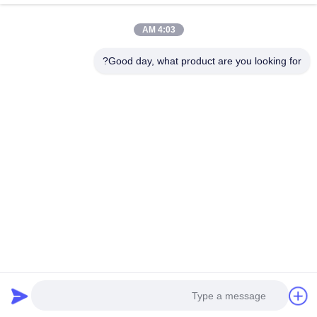
منتجات
أشرطة فيديو
4:03 AM
عرض الواقع الافتراضي
معلومات عنا
Good day, what product are you looking for?
جولة في المعمل
رقابة جودة
اتصل بنا
اطلب اقتباس
Zhengzhou Rainbow International Wood Co., Ltd.
86--16638239776
bamboo@woody-life.com
Follow Us
© 2026 Zhengzhou Rainbow International Wood Co., Ltd.. All Rights
Reserved.