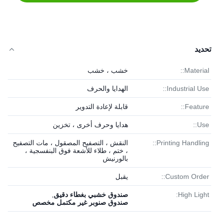
تحديد
Material::
خشب ، خشب
Industrial Use::
الهدايا والحرف
Feature::
قابلة لإعادة التدوير
Use::
هدايا وحرف أخرى ، تخزين
Printing Handling::
النقش ، التصفيح المصقول ، مات التصفيح
، ختم ، طلاء للأشعة فوق البنفسجية ،
بالورنيش
Custom Order::
يقبل
High Light:
صندوق خشبي بغطاء دقيق
,
صندوق صنوبر غير مكتمل مخصص