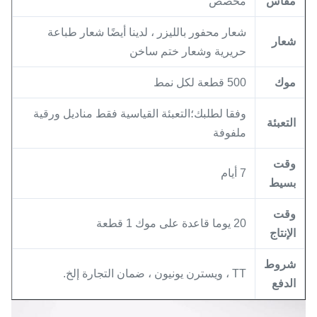
مقاس
مخصص
شعار محفور بالليزر ، لدينا أيضًا شعار طباعة
شعار
حريرية وشعار ختم ساخن
موك
500 قطعة لكل نمط
وفقا لطلبك؛التعبئة القياسية فقط مناديل ورقية
التعبئة
ملفوفة
وقت
7 أيام
بسيط
وقت
20 يوما قاعدة على موك 1 قطعة
الإنتاج
شروط
TT ، ويسترن يونيون ، ضمان التجارة إلخ.
الدفع