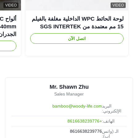
VIDEO
VIDEO
لوحة الحائط WPC الداخلية مغلفة بالفيلم
15 مم معتمدة من SGS INTERTEK
الجدران
اتصل الآن
Mr. Shawn Zhu
Sales Manager
البريد
bamboo@woody-life.com
الإلكتروني:
الهاتف:
+8616638239776
الـ (واتس
8616638239776
اب):