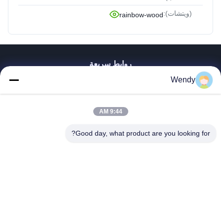
(ويتشات):
rainbow-wood
روابط سريعة
Wendy
بيت
منتجات
أشرطة فيديو
9:44 AM
عرض الواقع الافتراضي
معلومات عنا
Good day, what product are you looking for?
جولة في المعمل
رقابة جودة
اتصل بنا
اطلب اقتباس
Zhengzhou Rainbow International Wood Co., Ltd.