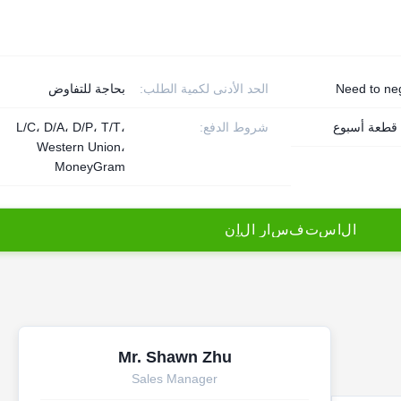
Need to ne
الحد الأدنى لكمية الطلب:
بحاجة للتفاوض
شروط الدفع:
L/C، D/A، D/P، T/T،
Western Union،
MoneyGram
ا
ل
ا
س
ت
ف
س
ا
ر
ا
ل
آ
ن
Mr. Shawn Zhu
Sales Manager