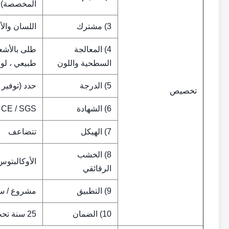
المخصصة)
3) مشترك
اللسان والأ
4) المعالجة
طلى بالأشع
السطحية واللون
طبيعي ، لو
5) الدرجة
حدد (توفير 
تخصيص
6) الشهادة
/ CE / SGS
7) الهيكل
تتضاعف
8) الخشب
الأوكالبتوس
الرقائقي
9) التطبيق
مشروع / سك
10) الضمان
25 سنة تحت الصيانة المناسبة