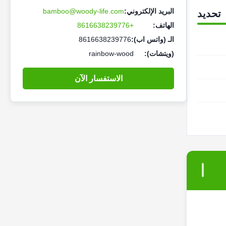
البريد الإلكتروني:
bamboo@woody-life.com
تحديد
الهاتف:
+8616638239776
الـ (واتس اب):
8616638239776
(ويتشات):
rainbow-wood
الاستفسار الآن