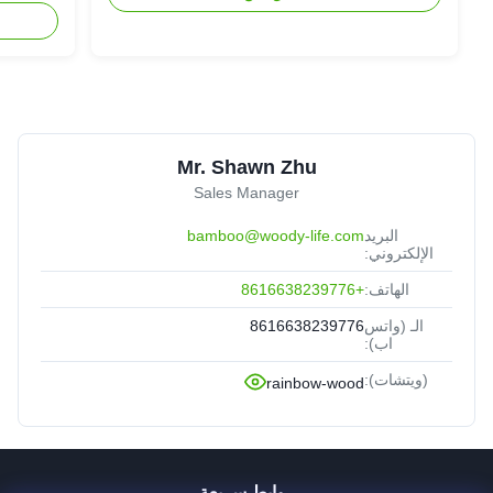
Mr. Shawn Zhu
Sales Manager
البريد
bamboo@woody-life.com
الإلكتروني:
الهاتف:
+8616638239776
الـ (واتس
8616638239776
اب):
(ويتشات):
rainbow-wood
روابط سريعة