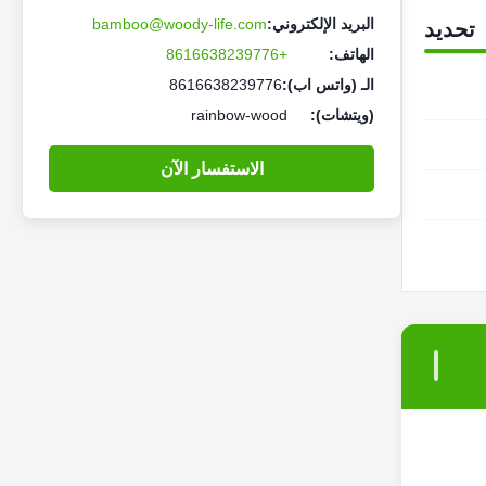
البريد الإلكتروني:
bamboo@woody-life.com
تحديد
الهاتف:
+8616638239776
الـ (واتس اب):
8616638239776
(ويتشات):
rainbow-wood
الاستفسار الآن