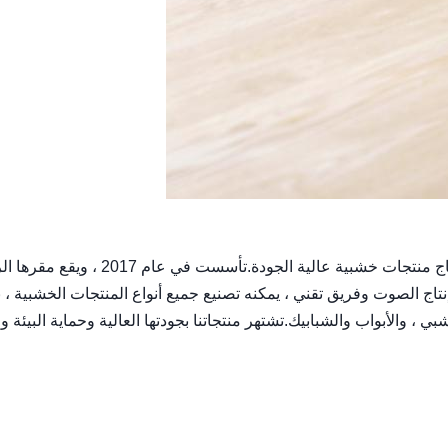
شركة Rainbow International Wood هي شركة تركز على إنتاج منتجات خشبية عالية الجودة.تأسس
Zhen ، الصين.لدينا معدات إنتاج الصوت وفريق تقني ، يمكنه تصنيع جميع أنواع المنتجات الخشبية 
 ، والأبواب والشبابيك.تشتهر منتجاتنا بجودتها العالية وحماية البيئة و