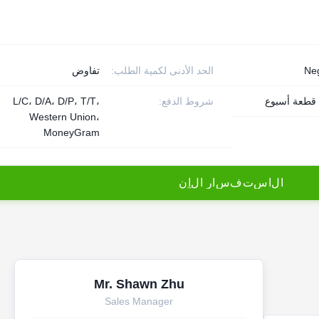
Neg
الحد الأدنى لكمية الطلب:
تفاوض
شروط الدفع:
L/C، D/A، D/P، T/T،
Western Union،
MoneyGram
ا
ل
ا
س
ت
ف
س
ا
ر
ا
ل
آ
ن
Mr. Shawn Zhu
Sales Manager