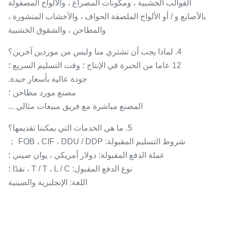
القوالب الخشبية ، ومكونات المصراع ، والألواح المصقولة
بالأصابع و / أو الألواح الملصقة الحواف ، والأخشاب المنشورة ،
والمطاحن ، والشقوق الخشبية
4. لماذا يجب أن تشتري منا وليس من موردين آخرين؟
12 عاما من الخبرة في الإنتاج ؛ وقت التسليم السريع ؛
جودة عالية بأسعار جيدة.
مصنع مورد مطاحن ؛
المصنع مباشرة مع فريق مبيعات مثالي ...
5. ما هي الخدمات التي يمكننا تقديمها؟
شروط التسليم المقبولة: FOB ، CIF ، DDU / DDP ；
عملة الدفع المقبولة: دولار أمريكي ، يوان صيني ؛
نوع الدفع المقبول: T / T ، L / C ، نقدًا ؛
اللغة: الإنجليزية والصينية