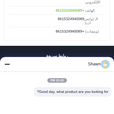
الإلكتروني:
الهاتف:
+8615324940089
الـ (واتس
8615324940089
اب):
(ويتشات):
+8615324940089
روابط سريعة
Shawn
بيت
منتجات
أشرطة فيديو
10:45 PM
عرض الواقع الافتراضي
معلومات عنا
Good day, what product are you looking for?
جولة في المعمل
رقابة جودة
اتصل بنا