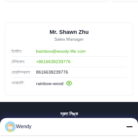
Mr. Shawn Zhu
Sales Manager
ইমেইল:
bamboo@woody-life.com
টেলিফোন:
+8616638239776
হোয়াটসঅ্যাপ:
8616638239776
ওয়েচ্যাট:
rainbow-wood
দ্রুত লিঙ্ক
বাড়ি
Wendy
পণ্য