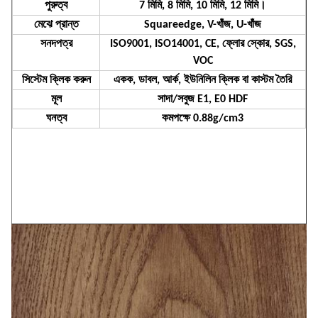
পুরুত্ব
7 মিমি, 8 মিমি, 10 মিমি, 12 মিমি।
মেঝে প্রান্ত
Squareedge, V-খাঁজ, U-খাঁজ
সনদপত্র
ISO9001, ISO14001, CE, ফ্লোর স্কোর, SGS,
VOC
সিস্টেম ক্লিক করুন
একক, ডাবল, আর্ক, ইউনিলিন ক্লিক বা কাস্টম তৈরি
মূল
সাদা/সবুজ E1, E0 HDF
ঘনত্ব
কমপক্ষে 0.88g/cm3