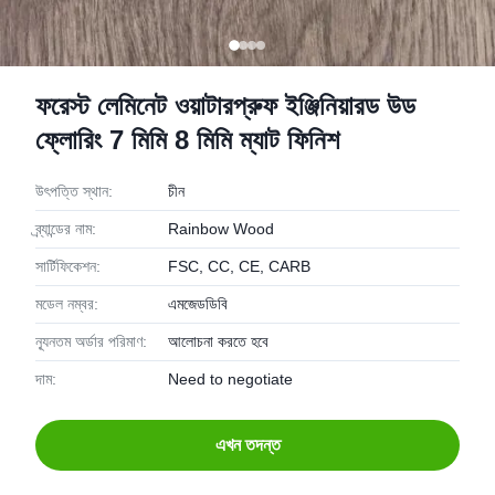
ফরেস্ট লেমিনেট ওয়াটারপ্রুফ ইঞ্জিনিয়ারড উড
ফ্লোরিং 7 মিমি 8 মিমি ম্যাট ফিনিশ
উৎপত্তি স্থান:
চীন
ব্র্যান্ডের নাম:
Rainbow Wood
সার্টিফিকেশন:
FSC, CC, CE, CARB
মডেল নম্বর:
এমজেডডিবি
ন্যূনতম অর্ডার পরিমাণ:
আলোচনা করতে হবে
দাম:
Need to negotiate
এখন তদন্ত