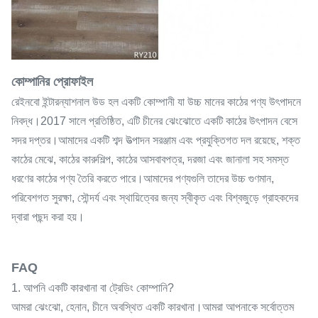
কোম্পানির প্রোফাইল
রেইনবো ইন্টারন্যাশনাল উড হল একটি কোম্পানী যা উচ্চ মানের কাঠের পণ্য উৎপাদনে
নিবদ্ধ।2017 সালে প্রতিষ্ঠিত, এটি চীনের ঝেংঝোতে একটি কাঠের উৎপাদন বেসে
সদর দপ্তর।আমাদের একটি শব্দ উত্পাদন সরঞ্জাম এবং প্রযুক্তিগত দল রয়েছে, শক্ত
কাঠের মেঝে, কাঠের কারুশিল্প, কাঠের আসবাবপত্র, দরজা এবং জানালা সহ সমস্ত
ধরণের কাঠের পণ্য তৈরি করতে পারে।আমাদের পণ্যগুলি তাদের উচ্চ গুণমান,
পরিবেশগত সুরক্ষা, সৌন্দর্য এবং স্থায়িত্বের জন্য স্বীকৃত এবং বিশ্বজুড়ে গ্রাহকদের
দ্বারা পছন্দ করা হয়।
FAQ
1. আপনি একটি কারখানা বা ট্রেডিং কোম্পানি?
আমরা ঝেংঝো, হেনান, চীনে অবস্থিত একটি কারখানা।আমরা আপনাকে সর্বোত্তম