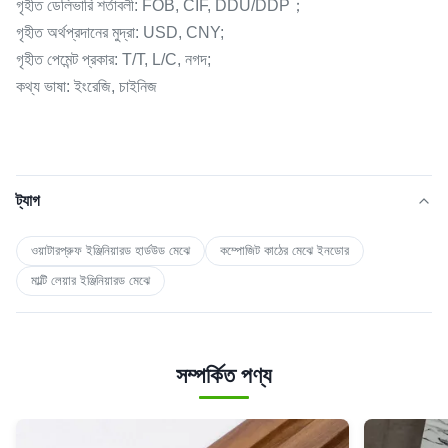
গৃহীত ডেলিভারি শর্তাবলী: FOB, CIF, DDU/DDP；
গৃহীত অর্থপ্রদানের মুদ্রা: USD, CNY;
গৃহীত পেমেন্ট প্রকার: T/T, L/C, নগদ;
কথ্য ভাষা: ইংরেজি, চাইনিজ
ট্যাগ
ওয়াটারপ্রুফ ইঞ্জিনিয়ারড হার্ডউড মেঝে
কম্পোজিট কাঠের মেঝে ইনডোর
মাল্টি লেয়ার ইঞ্জিনিয়ারড মেঝে
সম্পর্কিত পণ্য