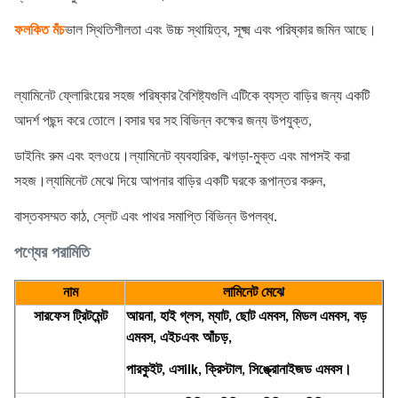
ফলকিত মঁচ
ভাল স্থিতিশীলতা এবং উচ্চ স্থায়িত্ব, সূক্ষ্ম এবং পরিষ্কার জমিন আছে।
ল্যামিনেট ফ্লোরিংয়ের সহজ পরিষ্কার বৈশিষ্ট্যগুলি এটিকে ব্যস্ত বাড়ির জন্য একটি
আদর্শ পছন্দ করে তোলে।বসার ঘর সহ বিভিন্ন কক্ষের জন্য উপযুক্ত,
ডাইনিং রুম এবং হলওয়ে।ল্যামিনেট ব্যবহারিক, ঝগড়া-মুক্ত এবং মাপসই করা
সহজ।ল্যামিনেট মেঝে দিয়ে আপনার বাড়ির একটি ঘরকে রূপান্তর করুন,
বাস্তবসম্মত কাঠ, স্লেট এবং পাথর সমাপ্তি বিভিন্ন উপলব্ধ.
পণ্যের পরামিতি
নাম
লামিনেট মেঝে
সারফেস ট্রিটমেন্ট
আয়না, হাই গ্লস, ম্যাট, ছোট এমবস, মিডল এমবস, বড়
এমবস, এইচ
এবং আঁচড়,
পারকুইট, এস
ilk, ক্রিস্টাল, সিঙ্ক্রোনাইজড এমবস।