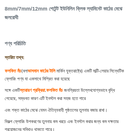
8mm/7mm/12mm পেটেন্ট ইউনিলিন ক্লিক ল্যামিনেট কাঠের মেঝে
জলরোধী
পণ্য পরিচিতি
স্তরিত তথ্য:
ফলকিত মঁচ
(বলা
ভাসমান কাঠের টালি
মার্কিন যুক্তরাষ্ট্রে) একটি মাল্টি-লেয়ার সিন্থেটিক
ফ্লোরিং পণ্য যা একসাথে মিশ্রিত করা হয়েছে
সঙ্গে একটি
স্তরায়ণ প্রক্রিয়া
.
ফলকিত মঁচ
জনপ্রিয়তা উল্লেখযোগ্যভাবে বৃদ্ধি
পেয়েছে, সম্ভবত কারণ এটি ইনস্টল করা সহজ হতে পারে
এবং শক্ত কাঠের মেঝে যেমন ঐতিহ্যবাহী পৃষ্ঠতলের তুলনায় বজায় রাখা।
বিকল্প ফ্লোরিং উপকরণের তুলনায় কম খরচে এবং ইনস্টল করার জন্য কম দক্ষতার
প্রয়োজনের সুবিধাও থাকতে পারে।