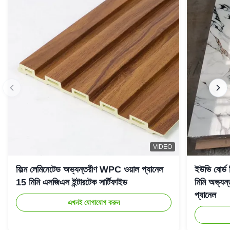
VIDEO
ফিল্ম লেমিনেটেড অভ্যন্তরীণ WPC ওয়াল প্যানেল
ইউভি বোর্ড
15 মিমি এসজিএস ইন্টারটেক সার্টিফাইড
মিমি অভ্যন্
প্যানেল
এখনই যোগাযোগ করুন