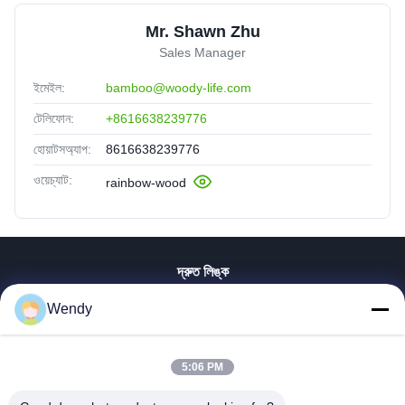
Mr. Shawn Zhu
Sales Manager
ইমেইল:
bamboo@woody-life.com
টেলিফোন:
+8616638239776
হোয়াটসঅ্যাপ:
8616638239776
ওয়েচ্যাট:
rainbow-wood
দ্রুত লিঙ্ক
বাড়ি
Wendy
পণ্য
ভিডিও
5:06 PM
ভিআর শো
আমাদের সম্পর্কে