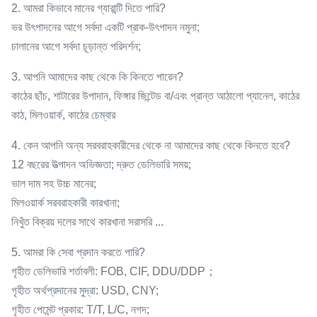
2. আমরা কিভাবে মানের গ্যারান্টি দিতে পারি?
ভর উৎপাদনের আগে সর্বদা একটি প্রাক-উৎপাদন নমুনা;
চালানের আগে সর্বদা চূড়ান্ত পরিদর্শন;
3. আপনি আমাদের কাছ থেকে কি কিনতে পারেন?
কাঠের ছাঁচ, শাটারের উপাদান, ফিঙ্গার জিন্টেড বা/এবং প্রান্ত আঠালো প্যানেল, কাঠের
কাঠ, মিলওয়ার্ক, কাঠের চেম্বার
4. কেন আপনি অন্য সরবরাহকারীদের থেকে না আমাদের কাছ থেকে কিনতে হবে?
12 বছরের উত্পাদন অভিজ্ঞতা; দ্রুত ডেলিভারি সময়;
ভাল দাম সহ উচ্চ মানের;
মিলওয়ার্ক সরবরাহকারী কারখানা;
নিখুঁত বিক্রয় দলের সাথে কারখানা সরাসরি ...
5. আমরা কি সেবা প্রদান করতে পারি?
গৃহীত ডেলিভারি শর্তাবলী: FOB, CIF, DDU/DDP；
গৃহীত অর্থপ্রদানের মুদ্রা: USD, CNY;
গৃহীত পেমেন্ট প্রকার: T/T, L/C, নগদ;