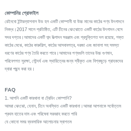
কোম্পানির প্রোফাইল
রেইনবো ইন্টারন্যাশনাল উড হল একটি কোম্পানী যা উচ্চ মানের কাঠের পণ্য উৎপাদনে
নিবদ্ধ।2017 সালে প্রতিষ্ঠিত, এটি চীনের ঝেংঝোতে একটি কাঠের উৎপাদন বেসে
সদর দপ্তর।আমাদের একটি শব্দ উত্পাদন সরঞ্জাম এবং প্রযুক্তিগত দল রয়েছে, শক্ত
কাঠের মেঝে, কাঠের কারুশিল্প, কাঠের আসবাবপত্র, দরজা এবং জানালা সহ সমস্ত
ধরণের কাঠের পণ্য তৈরি করতে পারে।আমাদের পণ্যগুলি তাদের উচ্চ গুণমান,
পরিবেশগত সুরক্ষা, সৌন্দর্য এবং স্থায়িত্বের জন্য স্বীকৃত এবং বিশ্বজুড়ে গ্রাহকদের
দ্বারা পছন্দ করা হয়।
FAQ
1. আপনি একটি কারখানা বা ট্রেডিং কোম্পানি?
আমরা ঝেংঝো, হেনান, চীনে অবস্থিত একটি কারখানা।আমরা আপনাকে সর্বোত্তম
প্রথম হাতের দাম এবং পরিষেবা সরবরাহ করতে পারি
যে কোনো সময় ব্যবসায়িক আলোচনায় স্বাগতম