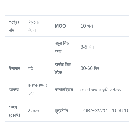
পণ্যের
বিড়ালের
MOQ
10 খানা
নাম
বিছানা
নমুনা লিড
3-5 দিন
সময়
অর্ডার লিড
উপাদান
কাঠ
30-60 দিন
টাইম
40*40*50
আকার
কাস্টমাইজড
লোগো এবং আকৃতি উপলব্ধ
সেমি
ওজন
2 কেজি
মূল্যনীতি
FOB/EXW/CIF/DDU/DD
(কেজি)