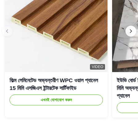
VIDEO
ফিল্ম লেমিনেটেড অভ্যন্তরীণ WPC ওয়াল প্যানেল
ইউভি বোর্ড
15 মিমি এসজিএস ইন্টারটেক সার্টিফাইড
মিমি অভ্যন্
প্যানেল
এখনই যোগাযোগ করুন