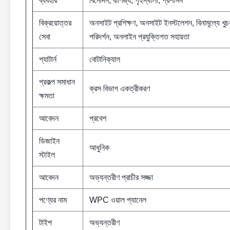
ব্যবহার
বিনোদন, বাণিজ্য, গৃহস্থালী, প্রশাসন
বিক্রয়োত্তর
অনসাইট প্রশিক্ষণ, অনসাইট ইনস্টলেশন, বিনামূল্যে খুচরা
সেবা
পরিদর্শন, অনলাইন প্রযুক্তিগত সহায়তা
প্যাটার্ন
বোটানিক্যাল
প্রকল্প সমাধান
ক্রস বিভাগ একত্রীকরণ
ক্ষমতা
আবেদন
প্রবেশ
ডিজাইন
আধুনিক
স্টাইল
আবেদন
অভ্যন্তরীণ প্রাচীর সজ্জা
পণ্যের নাম
WPC ওয়াল প্যানেল
টাইপ
অভ্যন্তরীণ