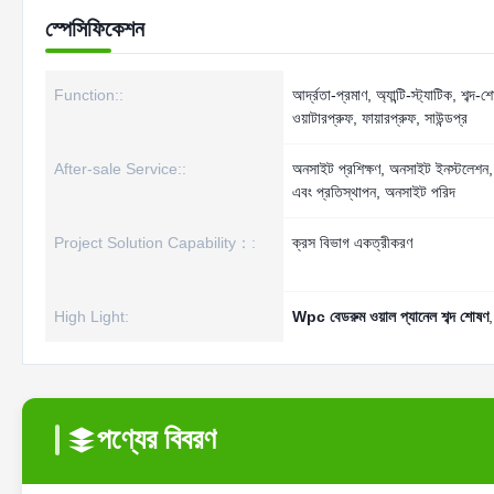
স্পেসিফিকেশন
Function::
আর্দ্রতা-প্রমাণ, অ্যান্টি-স্ট্যাটিক, শব্দ-
ওয়াটারপ্রুফ, ফায়ারপ্রুফ, সাউন্ডপ্র
After-sale Service::
অনসাইট প্রশিক্ষণ, অনসাইট ইনস্টলেশন, বিনা
এবং প্রতিস্থাপন, অনসাইট পরিদ
Project Solution Capability：:
ক্রস বিভাগ একত্রীকরণ
High Light:
Wpc বেডরুম ওয়াল প্যানেল শব্দ শোষণ
পণ্যের বিবরণ