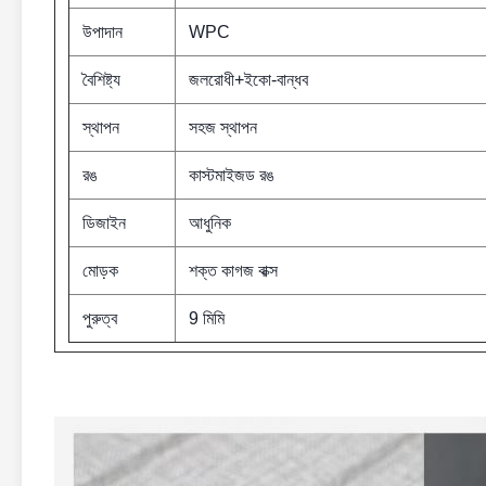
উপাদান
WPC
বৈশিষ্ট্য
জলরোধী+ইকো-বান্ধব
স্থাপন
সহজ স্থাপন
রঙ
কাস্টমাইজড রঙ
ডিজাইন
আধুনিক
মোড়ক
শক্ত কাগজ বাক্স
পুরুত্ব
9 মিমি