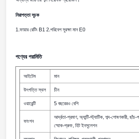
নিরাপত্তা সূচক
1.ফায়ার রেটিং B1 2.পরিবেশ সুরক্ষা মান E0
পণ্যের পরামিতি
আইটেম
মান
উৎপত্তি স্থল
চীন
ওয়ারেন্টি
5 বছরেরও বেশি
আর্দ্রতা-প্রমাণ, অ্যান্টি-স্ট্যাটিক, শব্দ-শোষণকারী, ছাঁচ-
ফাংশন
স্মোক-প্রুফ, হিট ইনসুলেশন