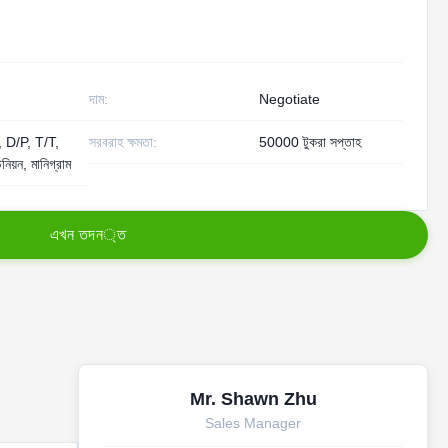
দাম:
Negotiate
 D/P, T/T,
সরবরাহ ক্ষমতা:
50000 টুকরা সপ্তাহ
উনিয়ন, মানিগ্রাম
এ
খ
ন
ত
দ
ন
্
ত
Mr. Shawn Zhu
Sales Manager