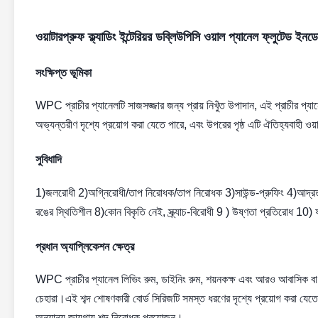
ওয়াটারপ্রুফ ক্ল্যাডিং ইন্টেরিয়র ডব্লিউপিসি ওয়াল প্যানেল ফ্লুটেড ই
সংক্ষিপ্ত ভূমিকা
WPC প্রাচীর প্যানেলটি সাজসজ্জার জন্য প্রায় নিখুঁত উপাদান, এই প্রাচীর প্যানে
অভ্যন্তরীণ দৃশ্যে প্রয়োগ করা যেতে পারে, এবং উপরের পৃষ্ঠ এটি ঐতিহ্যবাহী ওয়া
সুবিধাদি
1)জলরোধী 2)অগ্নিরোধী/তাপ নিরোধক/তাপ নিরোধক 3)সাউন্ড-প্রুফিং 4)আদ্রতা-প
রঙের স্থিতিশীল 8)কোন বিকৃতি নেই, স্ক্র্যাচ-বিরোধী 9 ) উষ্ণতা প্রতিরোধ 10) 
প্রধান অ্যাপ্লিকেশন ক্ষেত্র
WPC প্রাচীর প্যানেল লিভিং রুম, ডাইনিং রুম, শয়নকক্ষ এবং আরও আবাসিক বা 
চেহারা।এই শব্দ শোষণকারী বোর্ড সিরিজটি সমস্ত ধরণের দৃশ্যে প্রয়োগ করা যেতে 
অন্যান্য জায়গায় শব্দ নিরোধক প্রয়োজন।