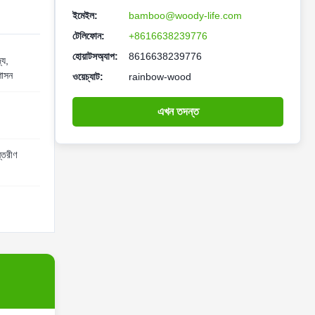
ইমেইল:
bamboo@woody-life.com
টেলিফোন:
+8616638239776
হোয়াটসঅ্যাপ:
8616638239776
্য,
শাসন
ওয়েচ্যাট:
rainbow-wood
এখন তদন্ত
্তরীণ