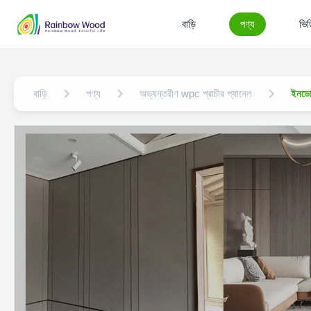
বাড়ি
পণ্য
ভি
বাড়ি
পণ্য
অভ্যন্তরীণ wpc প্রাচীর প্যানেল
ইনডোর