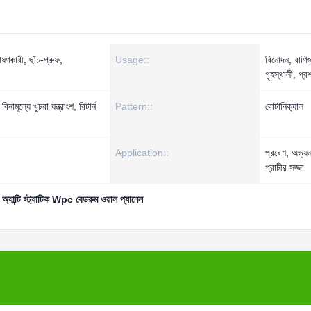
শোষণকারী, ছাঁচ-প্রুফ,
Usage::
বিনোদন, বাণিজ
গৃহস্থালী, প্র
মূল্যে খুচরা যন্ত্রাংশ, রিটার্ন
Pattern::
বোটানিক্যাল
Application::
প্রবেশ, অভ্যন
প্রাচীর সজ্জা
,
অ্যান্টি স্ট্যাটিক Wpc বেডরুম ওয়াল প্যানেল