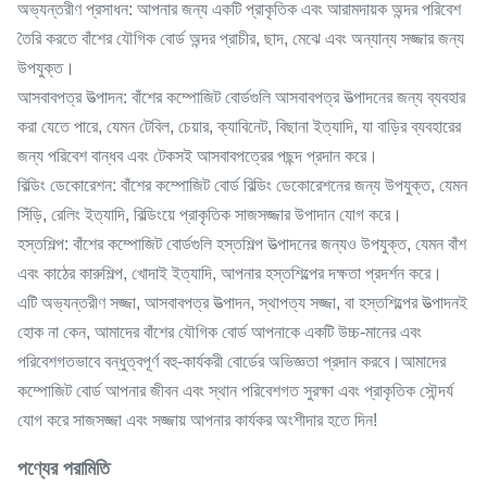
অভ্যন্তরীণ প্রসাধন: আপনার জন্য একটি প্রাকৃতিক এবং আরামদায়ক অন্দর পরিবেশ
তৈরি করতে বাঁশের যৌগিক বোর্ড অন্দর প্রাচীর, ছাদ, মেঝে এবং অন্যান্য সজ্জার জন্য
উপযুক্ত।
আসবাবপত্র উত্পাদন: বাঁশের কম্পোজিট বোর্ডগুলি আসবাবপত্র উত্পাদনের জন্য ব্যবহার
করা যেতে পারে, যেমন টেবিল, চেয়ার, ক্যাবিনেট, বিছানা ইত্যাদি, যা বাড়ির ব্যবহারের
জন্য পরিবেশ বান্ধব এবং টেকসই আসবাবপত্রের পছন্দ প্রদান করে।
বিল্ডিং ডেকোরেশন: বাঁশের কম্পোজিট বোর্ড বিল্ডিং ডেকোরেশনের জন্য উপযুক্ত, যেমন
সিঁড়ি, রেলিং ইত্যাদি, বিল্ডিংয়ে প্রাকৃতিক সাজসজ্জার উপাদান যোগ করে।
হস্তশিল্প: বাঁশের কম্পোজিট বোর্ডগুলি হস্তশিল্প উত্পাদনের জন্যও উপযুক্ত, যেমন বাঁশ
এবং কাঠের কারুশিল্প, খোদাই ইত্যাদি, আপনার হস্তশিল্পের দক্ষতা প্রদর্শন করে।
এটি অভ্যন্তরীণ সজ্জা, আসবাবপত্র উত্পাদন, স্থাপত্য সজ্জা, বা হস্তশিল্পের উত্পাদনই
হোক না কেন, আমাদের বাঁশের যৌগিক বোর্ড আপনাকে একটি উচ্চ-মানের এবং
পরিবেশগতভাবে বন্ধুত্বপূর্ণ বহু-কার্যকরী বোর্ডের অভিজ্ঞতা প্রদান করবে।আমাদের
কম্পোজিট বোর্ড আপনার জীবন এবং স্থান পরিবেশগত সুরক্ষা এবং প্রাকৃতিক সৌন্দর্য
যোগ করে সাজসজ্জা এবং সজ্জায় আপনার কার্যকর অংশীদার হতে দিন!
পণ্যের পরামিতি