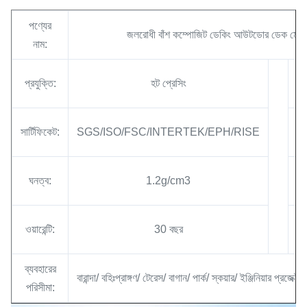
পণ্যের
জলরোধী বাঁশ কম্পোজিট ডেকিং আউটডোর ডেক মেঝে
নাম:
প্রযুক্তি:
হট প্রেসিং
গ
সার্টিফিকেট:
SGS/ISO/FSC/INTERTEK/EPH/RISE
উপ
আর
ঘনত্ব:
1.2g/cm3
উপ
ওয়ারেন্টি:
30 বছর
বৈশ
ব্যবহারের
বারান্দা/ বহিঃপ্রাঙ্গণ/ টেরেস/ বাগান/ পার্ক/ স্কয়ার/ ইঞ্জিনিয়ার প্রজ
পরিসীমা: