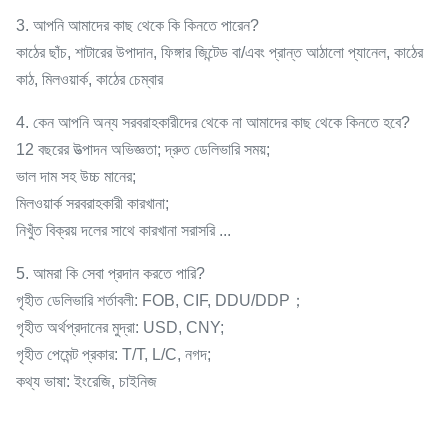
3. আপনি আমাদের কাছ থেকে কি কিনতে পারেন?
কাঠের ছাঁচ, শাটারের উপাদান, ফিঙ্গার জিন্টেড বা/এবং প্রান্ত আঠালো প্যানেল, কাঠের
কাঠ, মিলওয়ার্ক, কাঠের চেম্বার
4. কেন আপনি অন্য সরবরাহকারীদের থেকে না আমাদের কাছ থেকে কিনতে হবে?
12 বছরের উত্পাদন অভিজ্ঞতা; দ্রুত ডেলিভারি সময়;
ভাল দাম সহ উচ্চ মানের;
মিলওয়ার্ক সরবরাহকারী কারখানা;
নিখুঁত বিক্রয় দলের সাথে কারখানা সরাসরি ...
5. আমরা কি সেবা প্রদান করতে পারি?
গৃহীত ডেলিভারি শর্তাবলী: FOB, CIF, DDU/DDP；
গৃহীত অর্থপ্রদানের মুদ্রা: USD, CNY;
গৃহীত পেমেন্ট প্রকার: T/T, L/C, নগদ;
কথ্য ভাষা: ইংরেজি, চাইনিজ