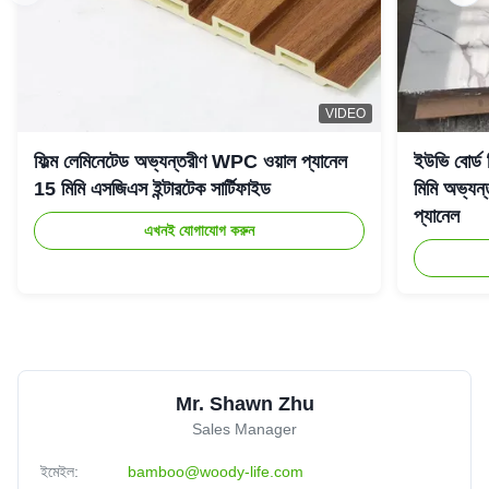
VIDEO
ফিল্ম লেমিনেটেড অভ্যন্তরীণ WPC ওয়াল প্যানেল
ইউভি বোর্ড
15 মিমি এসজিএস ইন্টারটেক সার্টিফাইড
মিমি অভ্যন্
প্যানেল
এখনই যোগাযোগ করুন
Mr. Shawn Zhu
Sales Manager
ইমেইল:
bamboo@woody-life.com