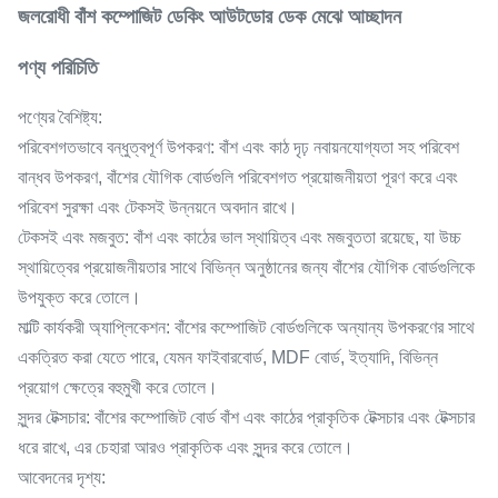
জলরোধী বাঁশ কম্পোজিট ডেকিং আউটডোর ডেক মেঝে আচ্ছাদন
পণ্য পরিচিতি
পণ্যের বৈশিষ্ট্য:
পরিবেশগতভাবে বন্ধুত্বপূর্ণ উপকরণ: বাঁশ এবং কাঠ দৃঢ় নবায়নযোগ্যতা সহ পরিবেশ
বান্ধব উপকরণ, বাঁশের যৌগিক বোর্ডগুলি পরিবেশগত প্রয়োজনীয়তা পূরণ করে এবং
পরিবেশ সুরক্ষা এবং টেকসই উন্নয়নে অবদান রাখে।
টেকসই এবং মজবুত: বাঁশ এবং কাঠের ভাল স্থায়িত্ব এবং মজবুততা রয়েছে, যা উচ্চ
স্থায়িত্বের প্রয়োজনীয়তার সাথে বিভিন্ন অনুষ্ঠানের জন্য বাঁশের যৌগিক বোর্ডগুলিকে
উপযুক্ত করে তোলে।
মাল্টি কার্যকরী অ্যাপ্লিকেশন: বাঁশের কম্পোজিট বোর্ডগুলিকে অন্যান্য উপকরণের সাথে
একত্রিত করা যেতে পারে, যেমন ফাইবারবোর্ড, MDF বোর্ড, ইত্যাদি, বিভিন্ন
প্রয়োগ ক্ষেত্রে বহুমুখী করে তোলে।
সুন্দর টেক্সচার: বাঁশের কম্পোজিট বোর্ড বাঁশ এবং কাঠের প্রাকৃতিক টেক্সচার এবং টেক্সচার
ধরে রাখে, এর চেহারা আরও প্রাকৃতিক এবং সুন্দর করে তোলে।
আবেদনের দৃশ্য: