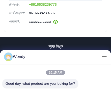
টেলিফোন:
+8616638239776
হোয়াটসঅ্যাপ:
8616638239776
ওয়েচ্যাট:
rainbow-wood
দ্রুত লিঙ্ক
বাড়ি
Wendy
পণ্য
ভিডিও
10:15 AM
ভিআর শো
আমাদের সম্পর্কে
Good day, what product are you looking for?
কারখানা ভ্রমণ
মান নিয়ন্ত্রণ
যোগাযোগ করুন
উদ্ধৃতির জন্য আবেদন