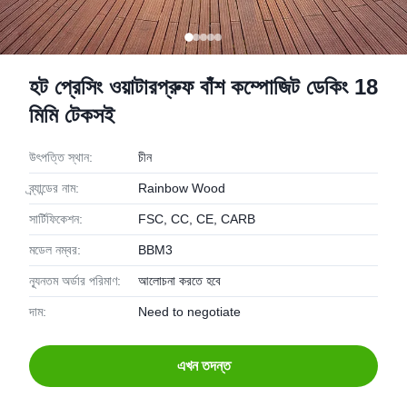
হট প্রেসিং ওয়াটারপ্রুফ বাঁশ কম্পোজিট ডেকিং 18
মিমি টেকসই
উৎপত্তি স্থান:
চীন
ব্র্যান্ডের নাম:
Rainbow Wood
সার্টিফিকেশন:
FSC, CC, CE, CARB
মডেল নম্বর:
BBM3
ন্যূনতম অর্ডার পরিমাণ:
আলোচনা করতে হবে
দাম:
Need to negotiate
এখন তদন্ত