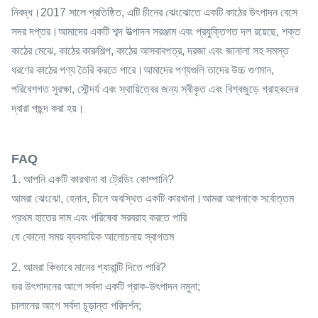
নিবদ্ধ।2017 সালে প্রতিষ্ঠিত, এটি চীনের ঝেংঝোতে একটি কাঠের উৎপাদন বেসে
সদর দপ্তর।আমাদের একটি শব্দ উত্পাদন সরঞ্জাম এবং প্রযুক্তিগত দল রয়েছে, শক্ত
কাঠের মেঝে, কাঠের কারুশিল্প, কাঠের আসবাবপত্র, দরজা এবং জানালা সহ সমস্ত
ধরণের কাঠের পণ্য তৈরি করতে পারে।আমাদের পণ্যগুলি তাদের উচ্চ গুণমান,
পরিবেশগত সুরক্ষা, সৌন্দর্য এবং স্থায়িত্বের জন্য স্বীকৃত এবং বিশ্বজুড়ে গ্রাহকদের
দ্বারা পছন্দ করা হয়।
FAQ
1. আপনি একটি কারখানা বা ট্রেডিং কোম্পানি?
আমরা ঝেংঝো, হেনান, চীনে অবস্থিত একটি কারখানা।আমরা আপনাকে সর্বোত্তম
প্রথম হাতের দাম এবং পরিষেবা সরবরাহ করতে পারি
যে কোনো সময় ব্যবসায়িক আলোচনায় স্বাগতম
2. আমরা কিভাবে মানের গ্যারান্টি দিতে পারি?
ভর উৎপাদনের আগে সর্বদা একটি প্রাক-উৎপাদন নমুনা;
চালানের আগে সর্বদা চূড়ান্ত পরিদর্শন;