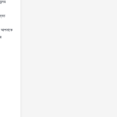
ন্দর
ন্নত
াঠ আপনাকে
র