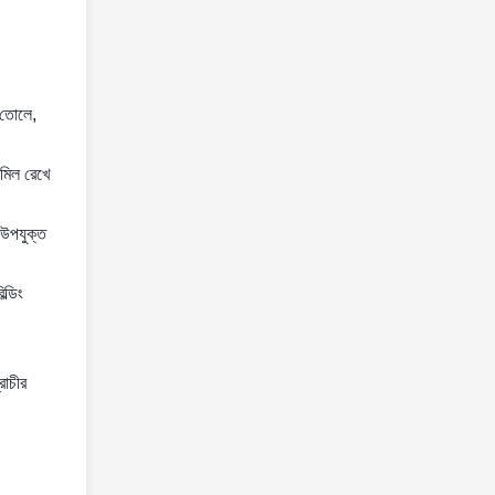
ে তোলে,
 মিল রেখে
ে উপযুক্ত
ল্ডিং
রাচীর
,