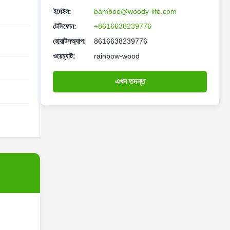
ইমেইল:
bamboo@woody-life.com
টেলিফোন:
+8616638239776
হোয়াটসঅ্যাপ:
8616638239776
ওয়েচ্যাট:
rainbow-wood
এখন তদন্ত