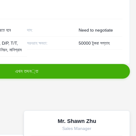
তে হবে
দাম:
Need to negotiate
 D/P, T/T,
সরবরাহ ক্ষমতা:
50000 টুকরা সপ্তাহ
উনিয়ন, মানিগ্রাম
এ
খ
ন
ত
দ
ন
্
ত
Mr. Shawn Zhu
Sales Manager