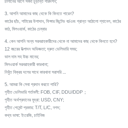
চালানের আগে সর্বদা চূড়ান্ত পরিদর্শন;
3. আপনি আমাদের কাছ থেকে কি কিনতে পারেন?
কাঠের ছাঁচ, শাটারের উপাদান, ফিঙ্গার জিন্টেড বা/এবং প্রান্ত আঠালো প্যানেল, কাঠের
কাঠ, মিলওয়ার্ক, কাঠের চেম্বার
4. কেন আপনি অন্য সরবরাহকারীদের থেকে না আমাদের কাছ থেকে কিনতে হবে?
12 বছরের উত্পাদন অভিজ্ঞতা; দ্রুত ডেলিভারি সময়;
ভাল দাম সহ উচ্চ মানের;
মিলওয়ার্ক সরবরাহকারী কারখানা;
নিখুঁত বিক্রয় দলের সাথে কারখানা সরাসরি ...
5. আমরা কি সেবা প্রদান করতে পারি?
গৃহীত ডেলিভারি শর্তাবলী: FOB, CIF, DDU/DDP；
গৃহীত অর্থপ্রদানের মুদ্রা: USD, CNY;
গৃহীত পেমেন্ট প্রকার: T/T, L/C, নগদ;
কথ্য ভাষা: ইংরেজি, চাইনিজ