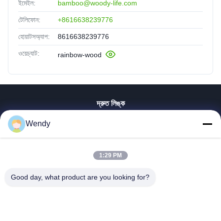
ইমেইল:
bamboo@woody-life.com
টেলিফোন:
+8616638239776
হোয়াটসঅ্যাপ:
8616638239776
ওয়েচ্যাট:
rainbow-wood
দ্রুত লিঙ্ক
বাড়ি
Wendy
পণ্য
ভিডিও
1:29 PM
ভিআর শো
আমাদের সম্পর্কে
Good day, what product are you looking for?
কারখানা ভ্রমণ
মান নিয়ন্ত্রণ
যোগাযোগ করুন