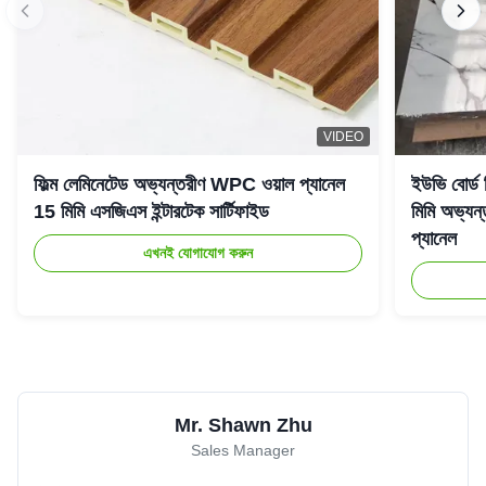
VIDEO
ফিল্ম লেমিনেটেড অভ্যন্তরীণ WPC ওয়াল প্যানেল
ইউভি বোর্ড
15 মিমি এসজিএস ইন্টারটেক সার্টিফাইড
মিমি অভ্যন্
প্যানেল
এখনই যোগাযোগ করুন
Mr. Shawn Zhu
Sales Manager