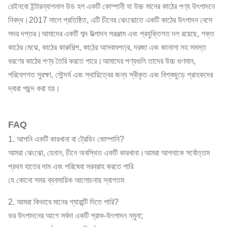
রেইনবো ইন্টারন্যাশনাল উড হল একটি কোম্পানী যা উচ্চ মানের কাঠের পণ্য উৎপাদনে
নিবদ্ধ।2017 সালে প্রতিষ্ঠিত, এটি চীনের ঝেংঝোতে একটি কাঠের উৎপাদন বেসে
সদর দপ্তর।আমাদের একটি শব্দ উত্পাদন সরঞ্জাম এবং প্রযুক্তিগত দল রয়েছে, শক্ত
কাঠের মেঝে, কাঠের কারুশিল্প, কাঠের আসবাবপত্র, দরজা এবং জানালা সহ সমস্ত
ধরণের কাঠের পণ্য তৈরি করতে পারে।আমাদের পণ্যগুলি তাদের উচ্চ গুণমান,
পরিবেশগত সুরক্ষা, সৌন্দর্য এবং স্থায়িত্বের জন্য স্বীকৃত এবং বিশ্বজুড়ে গ্রাহকদের
দ্বারা পছন্দ করা হয়।
FAQ
1. আপনি একটি কারখানা বা ট্রেডিং কোম্পানি?
আমরা ঝেংঝো, হেনান, চীনে অবস্থিত একটি কারখানা।আমরা আপনাকে সর্বোত্তম
প্রথম হাতের দাম এবং পরিষেবা সরবরাহ করতে পারি
যে কোনো সময় ব্যবসায়িক আলোচনায় স্বাগতম
2. আমরা কিভাবে মানের গ্যারান্টি দিতে পারি?
ভর উৎপাদনের আগে সর্বদা একটি প্রাক-উৎপাদন নমুনা;