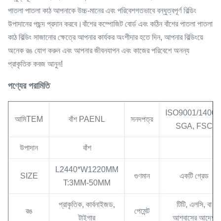
পাতলা পাতলা কাঠ আপনাকে উচ্চ-মানের এবং পরিবেশগতভাবে বন্ধুত্বপূর্ণ বিল্ডিং
উপাদানের পছন্দ প্রদান করবে।বাঁশের কম্পোজিট বোর্ড এবং কঠিন বাঁশের পাতলা পাতলা
কাঠ বিল্ডিং সাজানোর ক্ষেত্রে আপনার কার্যকর অংশীদার হতে দিন, আপনার বিল্ডিংয়ে
অনেক রঙ যোগ করুন এবং আপনার জীবনযাপন এবং কাজের পরিবেশে অনন্য
প্রাকৃতিক কবজ আনুন!
পণ্যের পরামিতি
ISO9001/14001
আমি
TEM
বাঁশ PAENL
সনদপত্র
SGA, FSC
উপাদান
বাঁশ
L2440*W1220MM
SIZE
গুণমান
একটি গ্রেড
T:3MM-50MM
প্রাকৃতিক, কার্বনাইজড,
টিটি, এলসি, বা
রঙ
পেমেন্ট
টাইগার
আশ্বাসের আদেশ