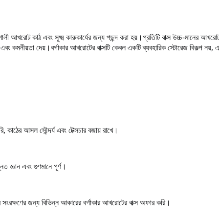
ালী আখরোট কাঠ এবং সূক্ষ্ম কারুকার্যের জন্য পছন্দ করা হয়।
প্রতিটি বাক্স উচ্চ-মানের আখরো
র এবং কমনীয়তা দেয়।
বর্গাকার আখরোটের বাক্সটি কেবল একটি ব্যবহারিক স্টোরেজ বিকল্প নয়, এ
রি, কাঠের আসল সৌন্দর্য এবং টেক্সচার বজায় রাখে।
ি উন্নত জ্ঞান এবং গুণমানে পূর্ণ।
 সংরক্ষণের জন্য বিভিন্ন আকারের বর্গাকার আখরোটের বাক্স অফার করি।