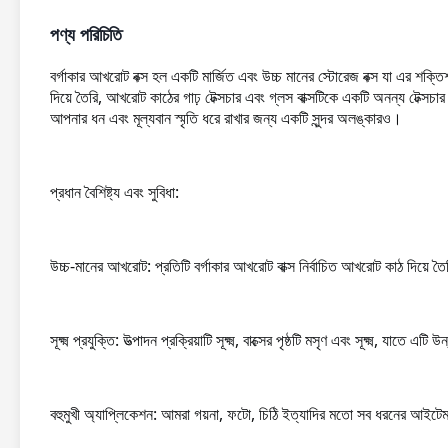
পণ্য পরিচিতি
বর্গাকার আখরোট বক্স হল একটি মার্জিত এবং উচ্চ মানের স্টোরেজ বক্স যা এর শক্তিশ
দিয়ে তৈরি, আখরোট কাঠের গাঢ় টেক্সচার এবং গ্লস বাক্সটিকে একটি অনন্য টেক্সচা
আপনার ধন এবং মূল্যবান স্মৃতি ধরে রাখার জন্য একটি সুন্দর অলঙ্কারও।
প্রধান বৈশিষ্ট্য এবং সুবিধা:
উচ্চ-মানের আখরোট: প্রতিটি বর্গাকার আখরোট বাক্স নির্বাচিত আখরোট কাঠ দিয়ে তৈ
সূক্ষ্ম প্রযুক্তি: উত্পাদন প্রক্রিয়াটি সূক্ষ্ম, বাক্সের পৃষ্ঠটি মসৃণ এবং সূক্ষ্ম, যাতে এট
বহুমুখী অ্যাপ্লিকেশন: আমরা গয়না, ফটো, চিঠি ইত্যাদির মতো সব ধরনের আইটেম