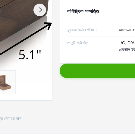
বাণিজ্যিক সম্পত্তি
ন্যূনতম অর্ডার পরিমাণ:
আলোচনা কর
পেমেন্ট শর্তাবলী:
L/C, D/A,
ওয়েস্টার্ন ই
্ত স্টোরেজ বাক্স