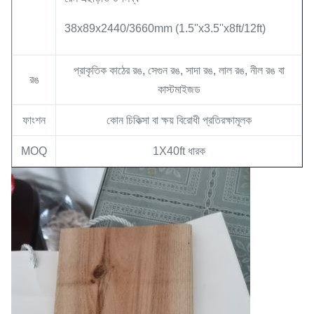
38x89x2440/3660mm (1.5''x3.5''x8ft/12ft)
প্রাকৃতিক কাঠের রঙ, সেগুন রঙ, সাদা রঙ, লাল রঙ, নীল রঙ বা
রঙ
কাস্টমাইজড
ফাংশন
কোন চিকিত্সা বা ক্ষয় বিরোধী প্রতিরক্ষামূলক
MOQ
1X40ft ধারক