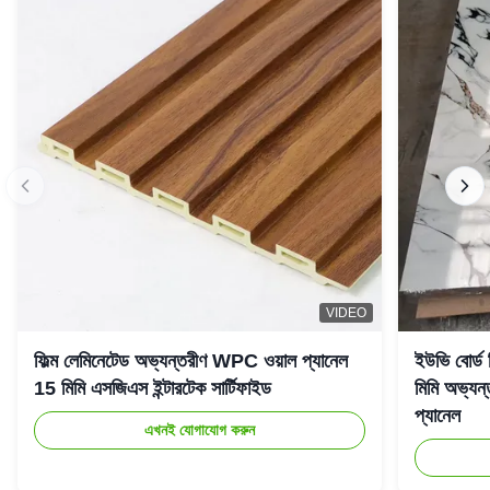
VIDEO
ফিল্ম লেমিনেটেড অভ্যন্তরীণ WPC ওয়াল প্যানেল
ইউভি বোর্ড
15 মিমি এসজিএস ইন্টারটেক সার্টিফাইড
মিমি অভ্যন্
প্যানেল
এখনই যোগাযোগ করুন