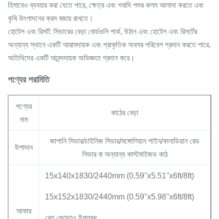
হিসাবেও ব্যবহার করা যেতে পারে, ক্ষেত্র এবং গবাদি পশুর কলম আলাদা করতে এবং
কৃষি উৎপাদনের ক্রম বজায় রাখতে।
হোটেল এবং রিসর্ট: সিডারের বেড়া বোর্ডগুলি পার্ক, উঠান এবং হোটেল এবং রিসর্টের
অন্যান্য স্থানে একটি আরামদায়ক এবং প্রাকৃতিক অবসর পরিবেশ প্রদান করতে পারে,
অতিথিদের একটি আনন্দদায়ক অভিজ্ঞতা প্রদান করে।
পণ্যের পরামিতি
পণ্যের
কাঠের বেড়া
নাম
জাপানি সিডার/চাইনিজ সিডার/মঙ্গোলিয়ান পাইন/কানাডিয়ান রেড
উপাদান
সিডার বা অন্যান্য কাস্টমাইজড কাঠ
15x140x1830/2440mm (0.59''x5.51''x6ft/8ft)
15x152x1830/2440mm (0.59''x5.98''x6ft/8ft)
আকার
রেল এছাড়াও উপলব্ধ