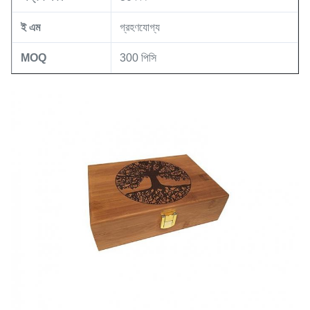
ই এম
গ্রহণযোগ্য
MOQ
300 পিসি