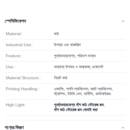
স্পেসিফিকেশন
Material::
কাঠ
Industrial Use::
উপহার এবং কারুশিল্প
Feature::
পুনর্ব্যবহারযোগ্য, পরিবেশ বান্ধব
Use::
অন্যান্য উপহার ও কারুকাজ, চকোলেট
Material Structure::
নিরেট কাঠ
Printing Handling::
এমবসিং, গ্লসি ল্যামিনেশন, ম্যাট ল্যামিনেশন,
স্ট্যাম্পিং, ইউভি লেপ, বার্নিশিং, কাস্টমাইজড
High Light:
পুনর্ব্যবহারযোগ্য বাঁশ কাঠ স্টোরেজ বক্স
,
বাঁশ কাঠ স্টোরেজ বক্স খোদাই করা
পণ্যের বিবরণ