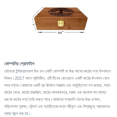
কোম্পানির প্রোফাইল
রেইনবো ইন্টারন্যাশনাল উড হল একটি কোম্পানী যা উচ্চ মানের কাঠের পণ্য উৎপাদনে
নিবদ্ধ।2017 সালে প্রতিষ্ঠিত, এটি চীনের ঝেংঝোতে একটি কাঠের উৎপাদন বেসে
সদর দপ্তর।আমাদের একটি শব্দ উত্পাদন সরঞ্জাম এবং প্রযুক্তিগত দল রয়েছে, শক্ত
কাঠের মেঝে, কাঠের কারুশিল্প, কাঠের আসবাবপত্র, দরজা এবং জানালা সহ সমস্ত
ধরণের কাঠের পণ্য তৈরি করতে পারে।আমাদের পণ্যগুলি তাদের উচ্চ গুণমান,
পরিবেশগত সুরক্ষা, সৌন্দর্য এবং স্থায়িত্বের জন্য স্বীকৃত এবং বিশ্বজুড়ে গ্রাহকদের
দ্বারা পছন্দ করা হয়।