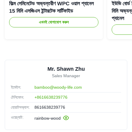
ফিল্ম লেমিনেটেড অভ্যন্তরীণ WPC ওয়াল প্যানেল
ইউভি বোর্ড
15 মিমি এসজিএস ইন্টারটেক সার্টিফাইড
মিমি অভ্যন্
প্যানেল
এখনই যোগাযোগ করুন
Mr. Shawn Zhu
Sales Manager
ইমেইল:
bamboo@woody-life.com
টেলিফোন:
+8616638239776
হোয়াটসঅ্যাপ:
8616638239776
ওয়েচ্যাট:
rainbow-wood