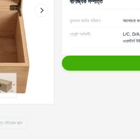
বাণিজ্যিক সম্পত্তি
ন্যূনতম অর্ডার পরিমাণ:
আলোচনা কর
পেমেন্ট শর্তাবলী:
L/C, D/A,
ওয়েস্টার্ন ই
্ত স্টোরেজ বাক্স