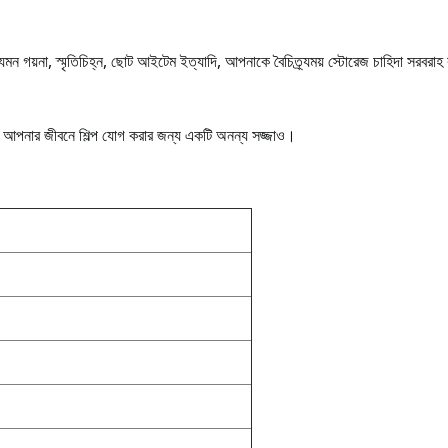
েমন গয়না, স্মৃতিচিহ্ন, ছোট আইটেম ইত্যাদি, আপনাকে বৈচিত্র্যময় স্টোরেজ চাহিদা সরবর
নয়, আপনার জীবনে শিল্প যোগ করার জন্য একটি অনন্য সজ্জাও।