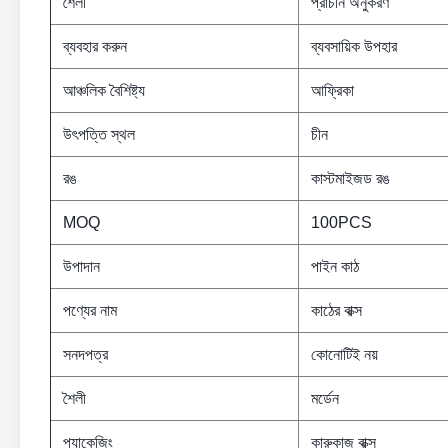
শৈলী
প্রাচীন অনুকরণ
ব্যবহার করুন
ব্যবসায়িক উপহার
আঞ্চলিক বৈশিষ্ট্য
আফ্রিকা
উৎপত্তি স্থল
চীন
রঙ
কাস্টমাইজড রঙ
MOQ
100PCS
উপাদান
পাইন কাঠ
পণ্যের নাম
কাঠের বাক্স
সনদপত্র
কোনোটিই নয়
শৈলী
মর্ডেন
প্যাকেজিং
কারুকাজ বাক্স