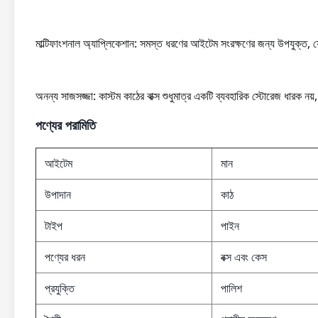
মাল্টিফাংশনাল অ্যাপ্লিকেশান: সমস্ত ধরণের আইটেম সংরক্ষণের জন্য উপযুক্ত, য
অনন্য সাজসজ্জা: কাস্টম কাঠের বাক্স শুধুমাত্র একটি ব্যবহারিক স্টোরেজ ধারক 
পণ্যের পরামিতি
আইটেম
মান
উপাদান
কাঠ
টাইপ
পাইন
পণ্যের ধরন
বক্স এবং কেস
প্রযুক্তি
পালিশ