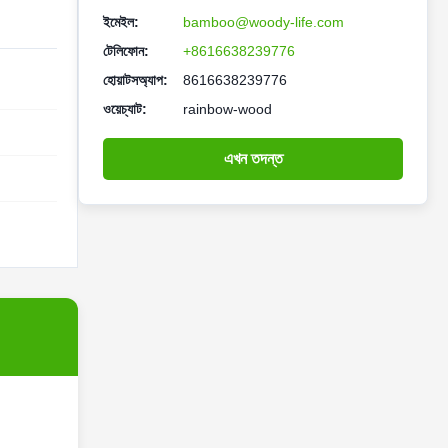
ইমেইল:
bamboo@woody-life.com
টেলিফোন:
+8616638239776
হোয়াটসঅ্যাপ:
8616638239776
ওয়েচ্যাট:
rainbow-wood
এখন তদন্ত