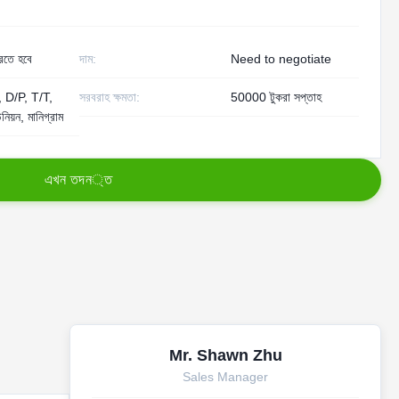
তে হবে
দাম:
Need to negotiate
 D/P, T/T,
সরবরাহ ক্ষমতা:
50000 টুকরা সপ্তাহ
উনিয়ন, মানিগ্রাম
এ
খ
ন
ত
দ
ন
্
ত
Mr. Shawn Zhu
Sales Manager