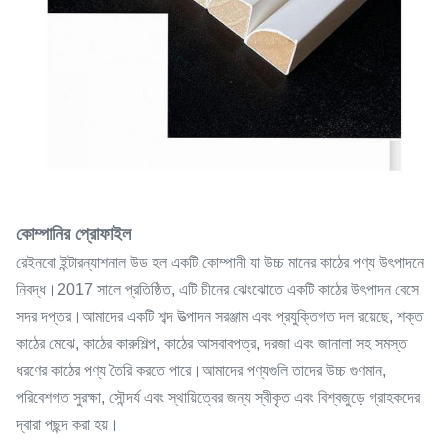
কোম্পানির প্রোফাইল
রেইনবো ইন্টারন্যাশনাল উড হল একটি কোম্পানী যা উচ্চ মানের কাঠের পণ্য উৎপাদনে
নিবদ্ধ।2017 সালে প্রতিষ্ঠিত, এটি চীনের ঝেংঝোতে একটি কাঠের উৎপাদন বেসে
সদর দপ্তর।আমাদের একটি শব্দ উত্পাদন সরঞ্জাম এবং প্রযুক্তিগত দল রয়েছে, শক্ত
কাঠের মেঝে, কাঠের কারুশিল্প, কাঠের আসবাবপত্র, দরজা এবং জানালা সহ সমস্ত
ধরণের কাঠের পণ্য তৈরি করতে পারে।আমাদের পণ্যগুলি তাদের উচ্চ গুণমান,
পরিবেশগত সুরক্ষা, সৌন্দর্য এবং স্থায়িত্বের জন্য স্বীকৃত এবং বিশ্বজুড়ে গ্রাহকদের
দ্বারা পছন্দ করা হয়।