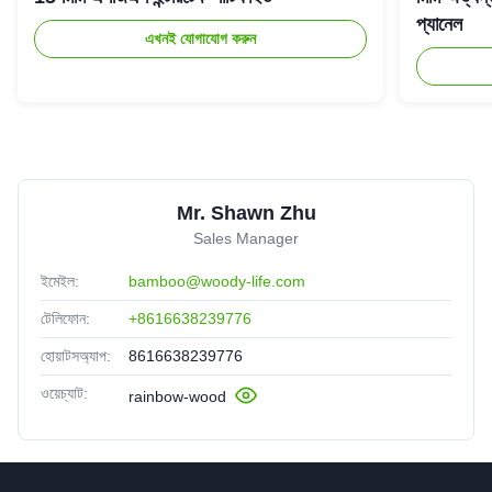
প্যানেল
এখনই যোগাযোগ করুন
Mr. Shawn Zhu
Sales Manager
ইমেইল:
bamboo@woody-life.com
টেলিফোন:
+8616638239776
হোয়াটসঅ্যাপ:
8616638239776
ওয়েচ্যাট:
rainbow-wood