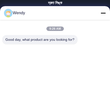
দ্রুত লিঙ্ক
বাড়ি
Wendy
পণ্য
ভিডিও
9:26 AM
ভিআর শো
আমাদের সম্পর্কে
Good day, what product are you looking for?
কারখানা ভ্রমণ
মান নিয়ন্ত্রণ
যোগাযোগ করুন
উদ্ধৃতির জন্য আবেদন
Zhengzhou Rainbow International Wood Co., Ltd.
86--16638239776
bamboo@woody-life.com
Follow Us