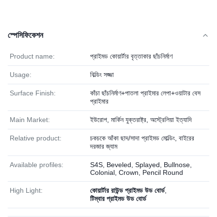
স্পেসিফিকেশন
Product name:
প্রাইমড কোয়ার্টার বৃত্তাকার ছাঁচনির্মাণ
Usage:
বিল্ডিং সজ্জা
Surface Finish:
কাঁচা ছাঁচনির্মাণ+পাতলা প্রাইমার লেপা+ওয়াটার বেস
প্রাইমার
Main Market:
ইউরোপ, মার্কিন যুক্তরাষ্ট্র, অস্ট্রেলিয়া ইত্যাদি
Relative product:
চকচকে আঁকা ছাদ/সাদা প্রাইমড মোল্ডিং, বাইরের
দরজার জ্যাম
Available profiles:
S4S, Beveled, Splayed, Bullnose,
Colonial, Crown, Pencil Round
High Light:
কোয়ার্টার রাউন্ড প্রাইমড উড বোর্ড
,
টিম্বার প্রাইমড উড বোর্ড