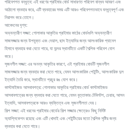
পরিবেশগত বন্ধুত্ব: এই ধরণের প্রাইমার বোর্ড সাধারণত পরিবেশ বান্ধব আবরণ এবং
আঠালো ব্যবহার করে, এটি ব্যবহারের সময় এটি আরও পরিবেশগতভাবে বন্ধুত্বপূর্ণ এবং
নিরাপদ করে তোলে।
আবেদনের দৃশ্য:
অভ্যন্তরীণ সজ্জা: গোলাকার আকৃতির প্রাইমার কাঠের বোর্ডগুলি অভ্যন্তরীণ
সাজসজ্জার জন্য উপযুক্ত এবং দেয়াল, ছাদ ইত্যাদির জন্য আলংকারিক প্যানেল
হিসাবে ব্যবহার করা যেতে পারে, যা অন্দর স্থানটিতে একটি শৈল্পিক পরিবেশ যোগ
করে।
সৃজনশীল সজ্জা: এর অনন্য আকৃতির কারণে, এই প্রাইমার বোর্ডটি সৃজনশীল
সাজসজ্জার জন্য ব্যবহার করা যেতে পারে, যেমন আলংকারিক পেইন্টিং, আলংকারিক দুল
ইত্যাদি তৈরি করে, স্থানটিতে প্রচুর রঙ যোগ করে।
কাস্টমাইজড আসবাবপত্র: গোলাকার আকৃতির প্রাইমার বোর্ড কাস্টমাইজড
আসবাবপত্রের জন্য ব্যবহার করা যেতে পারে, যেমন বৃত্তাকার টেবিলটপ, চেয়ার, আসন
ইত্যাদি, আসবাবপত্রকে আরও ব্যক্তিত্ব এবং সৃজনশীলতা দেয়।
শিল্প সজ্জা: এই ধরনের প্রাইমার বোর্ডের শিল্প সজ্জার ক্ষেত্রেও কিছু নির্দিষ্ট
অ্যাপ্লিকেশন রয়েছে এবং এটি খোদাই এবং পেইন্টিংয়ের মতো শৈল্পিক সৃষ্টির জন্য
ব্যবহার করা যেতে পারে।