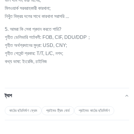
ভাল দাম সহ উচ্চ মানের;
মিলওয়ার্ক সরবরাহকারী কারখানা;
নিখুঁত বিক্রয় দলের সাথে কারখানা সরাসরি ...
5. আমরা কি সেবা প্রদান করতে পারি?
গৃহীত ডেলিভারি শর্তাবলী: FOB, CIF, DDU/DDP；
গৃহীত অর্থপ্রদানের মুদ্রা: USD, CNY;
গৃহীত পেমেন্ট প্রকার: T/T, L/C, নগদ;
কথ্য ভাষা: ইংরেজি, চাইনিজ
ট্যাগ
কাঠের ছাঁচনির্মাণ ফ্রেম
প্রাইমড ট্রিম বোর্ড
প্রাইমড কাঠের ছাঁচনির্মাণ