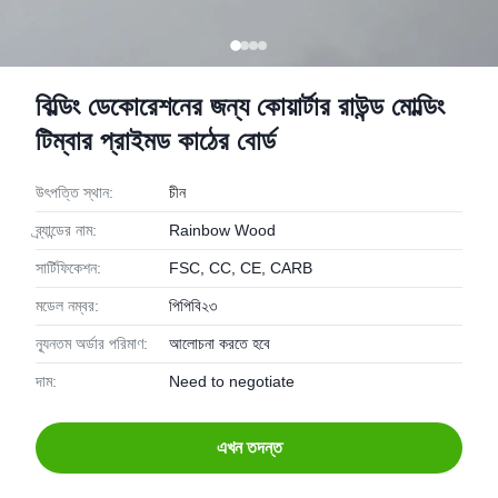
বিল্ডিং ডেকোরেশনের জন্য কোয়ার্টার রাউন্ড মোল্ডিং
টিম্বার প্রাইমড কাঠের বোর্ড
উৎপত্তি স্থান:
চীন
ব্র্যান্ডের নাম:
Rainbow Wood
সার্টিফিকেশন:
FSC, CC, CE, CARB
মডেল নম্বর:
পিপিবি২৩
ন্যূনতম অর্ডার পরিমাণ:
আলোচনা করতে হবে
দাম:
Need to negotiate
এখন তদন্ত