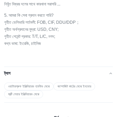
নিখুঁত বিক্রয় দলের সাথে কারখানা সরাসরি ...
5. আমরা কি সেবা প্রদান করতে পারি?
গৃহীত ডেলিভারি শর্তাবলী: FOB, CIF, DDU/DDP；
গৃহীত অর্থপ্রদানের মুদ্রা: USD, CNY;
গৃহীত পেমেন্ট প্রকার: T/T, L/C, নগদ;
কথ্য ভাষা: ইংরেজি, চাইনিজ
ট্যাগ
ওয়াটারপ্রুফ ইঞ্জিনিয়ারড হার্ডউড মেঝে
কম্পোজিট কাঠের মেঝে ইনডোর
মাল্টি লেয়ার ইঞ্জিনিয়ারড মেঝে