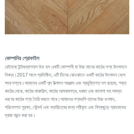
কোম্পানির প্রোফাইল
রেইনবো ইন্টারন্যাশনাল উড হল একটি কোম্পানী যা উচ্চ মানের কাঠের পণ্য উৎপাদনে
নিবদ্ধ।2017 সালে প্রতিষ্ঠিত, এটি চীনের ঝেংঝোতে একটি কাঠের উৎপাদন বেসে
সদর দপ্তর।আমাদের একটি শব্দ উত্পাদন সরঞ্জাম এবং প্রযুক্তিগত দল রয়েছে, শক্ত
কাঠের মেঝে, কাঠের কারুশিল্প, কাঠের আসবাবপত্র, দরজা এবং জানালা সহ সমস্ত
ধরণের কাঠের পণ্য তৈরি করতে পারে।আমাদের পণ্যগুলি তাদের উচ্চ গুণমান,
পরিবেশগত সুরক্ষা, সৌন্দর্য এবং স্থায়িত্বের জন্য স্বীকৃত এবং বিশ্বজুড়ে গ্রাহকদের
দ্বারা পছন্দ করা হয়।