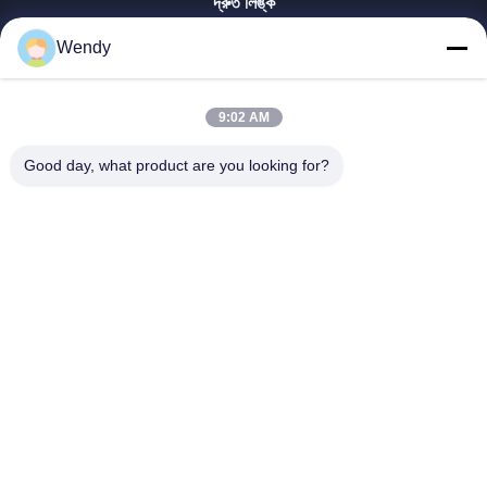
দ্রুত লিঙ্ক
বাড়ি
Wendy
পণ্য
ভিডিও
9:02 AM
ভিআর শো
আমাদের সম্পর্কে
Good day, what product are you looking for?
কারখানা ভ্রমণ
মান নিয়ন্ত্রণ
যোগাযোগ করুন
উদ্ধৃতির জন্য আবেদন
Zhengzhou Rainbow International Wood Co., Ltd.
86--16638239776
bamboo@woody-life.com
Follow Us