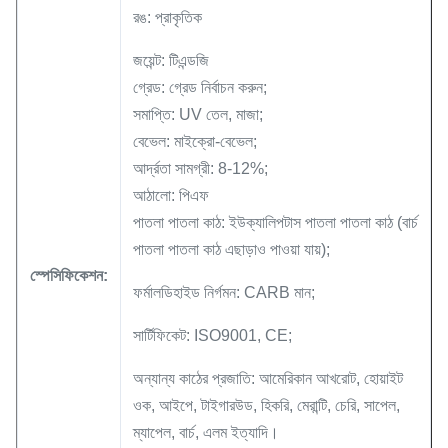
রঙ: প্রাকৃতিক
জয়েন্ট: টিএন্ডজি
গ্রেড: গ্রেড নির্বাচন করুন;
সমাপ্তি: UV তেল, মাজা;
বেভেল: মাইক্রো-বেভেল;
আর্দ্রতা সামগ্রী: 8-12%;
আঠালো: পিএফ
পাতলা পাতলা কাঠ: ইউক্যালিপটাস পাতলা পাতলা কাঠ (বার্চ
পাতলা পাতলা কাঠ এছাড়াও পাওয়া যায়);
স্পেসিফিকেশন:
ফর্মালডিহাইড নির্গমন: CARB মান;
সার্টিফিকেট: ISO9001, CE;
অন্যান্য কাঠের প্রজাতি: আমেরিকান আখরোট, হোয়াইট
ওক, আইপে, টাইগারউড, হিকরি, মেরান্টি, চেরি, সাপেল,
ম্যাপেল, বার্চ, এলম ইত্যাদি।