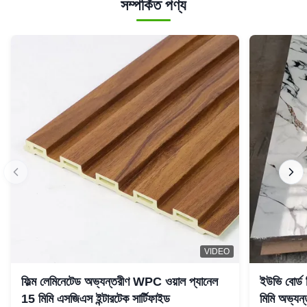
সম্পর্কিত পণ্য
VIDEO
ফিল্ম লেমিনেটেড অভ্যন্তরীণ WPC ওয়াল প্যানেল
ইউভি বোর্ড
15 মিমি এসজিএস ইন্টারটেক সার্টিফাইড
মিমি অভ্যন্