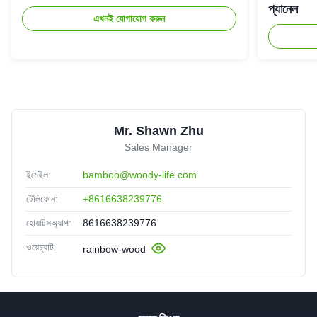
প্যানেল
এখনই যোগাযোগ করুন
Mr. Shawn Zhu
Sales Manager
ইমেইল:
bamboo@woody-life.com
টেলিফোন:
+8616638239776
হোয়াটসঅ্যাপ:
8616638239776
ওয়েচ্যাট:
rainbow-wood