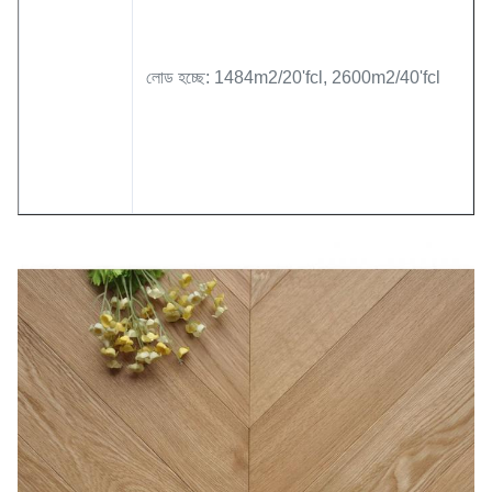
লোড হচ্ছে: 1484m2/20'fcl, 2600m2/40'fcl