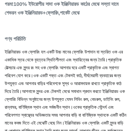
গরম!100% ইউরোপীয় সাদা ওক ইঞ্জিনিয়ারড কাঠের মেঝে সস্তা দামে
শেভরন ওক ইঞ্জিনিয়ারড+ফ্লোরিং,পার্কেট মেঝে
পণ্য পরিচিতি
ইঞ্জিনিয়ারড ওক ফ্লোরিং হল একটি উচ্চ মানের ফ্লোরিং উপাদান যা স্তরিত ওক এর
একাধিক স্তর থেকে বৃহত্তর স্থিতিশীলতা এবং স্থায়িত্বের জন্য তৈরি।
প্রাকৃতিক
টেক্সচার এবং সুন্দর রং সহ ওক ফ্লোরিং আপনার ঘরে একটি প্রাকৃতিক এবং স্বাগত
পরিবেশ যোগ করে।
ওক একটি শক্ত এবং টেকসই কাঠ, দীর্ঘমেয়াদী ব্যবহারের জন্য
উপযুক্ত এবং আপনার বাড়ির পরিবেশকে সুস্থ ও আরামদায়ক রাখতে প্রাকৃতিক কাঠ
দিয়ে তৈরি।
আপনাকে সুন্দর এবং টেকসই মেঝে সমাধান প্রদান করতে ইঞ্জিনিয়ারড ওক
ফ্লোরিং বিভিন্ন অনুষ্ঠানের জন্য উপযুক্ত যেমন লিভিং রুম, বেডরুম, ডাইনিং রুম,
রান্নাঘর, বাণিজ্যিক স্থান এবং সর্বজনীন স্থান।
ওকের প্রাকৃতিক সৌন্দর্য এবং
পরিবেশগত স্বাস্থ্যের অভিজ্ঞতার সময় আপনার বাড়ি বা বাণিজ্যিক স্থানকে একটি কঠিন
মানের কবজ দিতে এই মেঝেটি বেছে নিন।
ইঞ্জিনিয়ারড ওক ফ্লোরিং একটি সুন্দর বাড়ি
বা পেশাদার বাণিজ্যিক স্থান তৈরি করার জন্য আদর্শ, আপনার জীবন এবং কর্মক্ষেত্রে