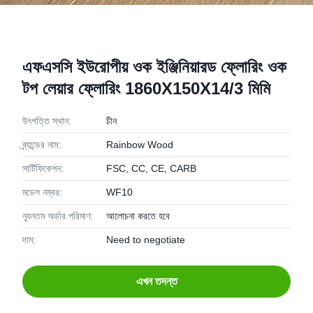
এফএসসি ইউরোপীয় ওক ইঞ্জিনিয়ারড ফ্লোরিং ওক
টপ লেয়ার ফ্লোরিং 1860X150X14/3 মিমি
উৎপত্তি স্থান:
চীন
ব্র্যান্ডের নাম:
Rainbow Wood
সার্টিফিকেশন:
FSC, CC, CE, CARB
মডেল নম্বর:
WF10
ন্যূনতম অর্ডার পরিমাণ:
আলোচনা করতে হবে
দাম:
Need to negotiate
এখন তদন্ত