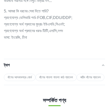
কারখানা সরাসরি সঙ্গে নিখুঁত বিক্রয় দল...
5. আমরা কি ধরনের সেবা দিতে পারি?
গ্রহণযোগ্য ডেলিভারি শর্তঃ FOB,CIF,DDU/DDP;
গ্রহণযোগ্য অর্থ প্রদানের মুদ্রাঃ ইউএসডি,সিএনই;
গ্রহণযোগ্য অর্থ প্রদানের ধরনঃ টি/টি,এল/সি,নগদ
ভাষা: ইংরেজি, চীনা
ট্যাগ
বাঁশের আসবাবপত্র বোর্ড
বাঁশের পাতলা পাতলা কাঠ প্যানেল
কঠিন বাঁশের প্যানেল
সম্পর্কিত পণ্য