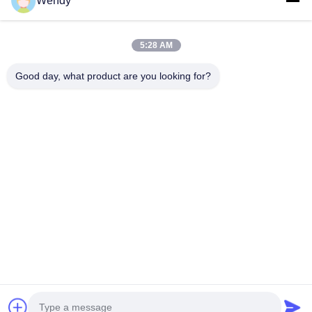
Wendy
পণ্য
ভিডিও
5:28 AM
ভিআর শো
আমাদের সম্পর্কে
Good day, what product are you looking for?
কারখানা ভ্রমণ
মান নিয়ন্ত্রণ
যোগাযোগ করুন
উদ্ধৃতির জন্য আবেদন
Zhengzhou Rainbow International Wood Co., Ltd.
86--16638239776
bamboo@woody-life.com
Follow Us
© 2026 Zhengzhou Rainbow International Wood Co., Ltd.. All Rights
Reserved.