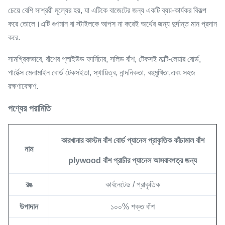
চেয়ে বেশি সাশ্রয়ী মূল্যের হয়, যা এটিকে বাজেটের জন্য একটি ব্যয়-কার্যকর বিকল্প
করে তোলে।এটি গুণমান বা স্টাইলকে আপস না করেই অর্থের জন্য দুর্দান্ত মান প্রদান
করে.
সামগ্রিকভাবে, বাঁশের প্লাইউড ফার্নিচার, সলিড বাঁশ, টেকসই মাল্টি-লেয়ার বোর্ড,
পার্টেক্স মেলামাইন বোর্ড টেকসইতা, স্থায়িত্ব, নান্দনিকতা, বহুমুখিতা,এবং সহজ
রক্ষণাবেক্ষণ.
পণ্যের পরামিতি
কারখানার কাস্টম বাঁশ বোর্ড প্যানেল প্রাকৃতিক কাঁচামাল বাঁশ
নাম
plywood বাঁশ প্রাচীর প্যানেল আসবাবপত্র জন্য
রঙ
কার্বনেটেড / প্রাকৃতিক
উপাদান
১০০% শক্ত বাঁশ