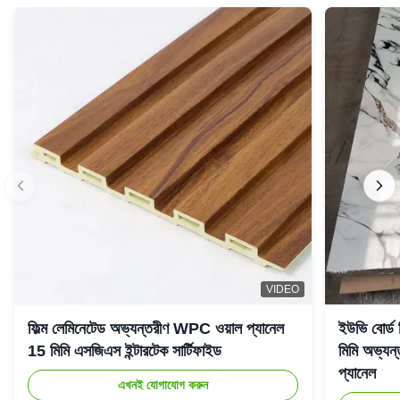
VIDEO
ফিল্ম লেমিনেটেড অভ্যন্তরীণ WPC ওয়াল প্যানেল
ইউভি বোর্ড
15 মিমি এসজিএস ইন্টারটেক সার্টিফাইড
মিমি অভ্যন্
প্যানেল
এখনই যোগাযোগ করুন