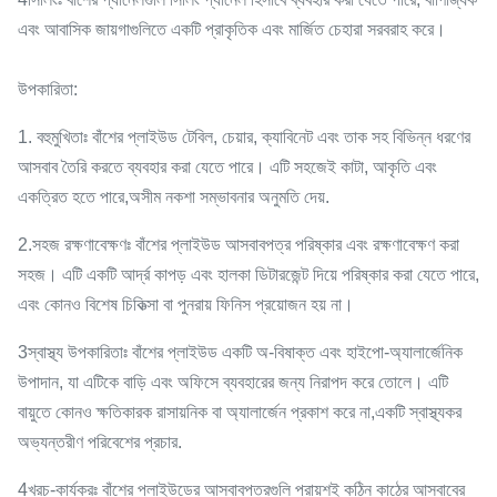
এবং আবাসিক জায়গাগুলিতে একটি প্রাকৃতিক এবং মার্জিত চেহারা সরবরাহ করে।
উপকারিতা:
1. বহুমুখিতাঃ বাঁশের প্লাইউড টেবিল, চেয়ার, ক্যাবিনেট এবং তাক সহ বিভিন্ন ধরণের
আসবাব তৈরি করতে ব্যবহার করা যেতে পারে। এটি সহজেই কাটা, আকৃতি এবং
একত্রিত হতে পারে,অসীম নকশা সম্ভাবনার অনুমতি দেয়.
2.সহজ রক্ষণাবেক্ষণঃ বাঁশের প্লাইউড আসবাবপত্র পরিষ্কার এবং রক্ষণাবেক্ষণ করা
সহজ। এটি একটি আর্দ্র কাপড় এবং হালকা ডিটারজেন্ট দিয়ে পরিষ্কার করা যেতে পারে,
এবং কোনও বিশেষ চিকিত্সা বা পুনরায় ফিনিস প্রয়োজন হয় না।
3স্বাস্থ্য উপকারিতাঃ বাঁশের প্লাইউড একটি অ-বিষাক্ত এবং হাইপো-অ্যালার্জেনিক
উপাদান, যা এটিকে বাড়ি এবং অফিসে ব্যবহারের জন্য নিরাপদ করে তোলে। এটি
বায়ুতে কোনও ক্ষতিকারক রাসায়নিক বা অ্যালার্জেন প্রকাশ করে না,একটি স্বাস্থ্যকর
অভ্যন্তরীণ পরিবেশের প্রচার.
4খরচ-কার্যকরঃ বাঁশের প্লাইউডের আসবাবপত্রগুলি প্রায়শই কঠিন কাঠের আসবাবের