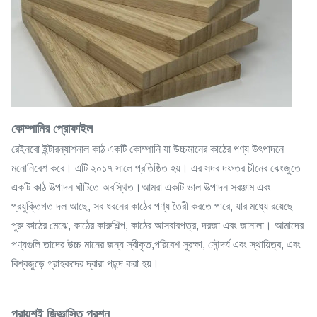
কোম্পানির প্রোফাইল
রেইনবো ইন্টারন্যাশনাল কাঠ একটি কোম্পানি যা উচ্চমানের কাঠের পণ্য উৎপাদনে
মনোনিবেশ করে। এটি ২০১৭ সালে প্রতিষ্ঠিত হয়। এর সদর দফতর চীনের ঝেংজুতে
একটি কাঠ উত্পাদন ঘাঁটিতে অবস্থিত।আমরা একটি ভাল উত্পাদন সরঞ্জাম এবং
প্রযুক্তিগত দল আছে, সব ধরনের কাঠের পণ্য তৈরী করতে পারে, যার মধ্যে রয়েছে
পুরু কাঠের মেঝে, কাঠের কারুশিল্প, কাঠের আসবাবপত্র, দরজা এবং জানালা। আমাদের
পণ্যগুলি তাদের উচ্চ মানের জন্য স্বীকৃত,পরিবেশ সুরক্ষা, সৌন্দর্য এবং স্থায়িত্ব, এবং
বিশ্বজুড়ে গ্রাহকদের দ্বারা পছন্দ করা হয়।
প্রায়শই জিজ্ঞাসিত প্রশ্ন