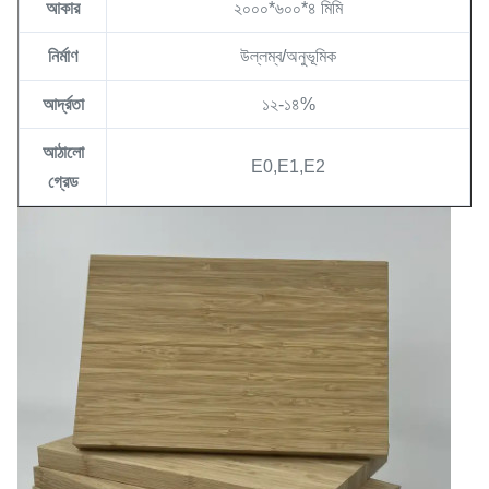
আকার
২০০০*৬০০*৪ মিমি
নির্মাণ
উল্লম্ব/অনুভূমিক
আর্দ্রতা
১২-১৪%
আঠালো
E0,E1,E2
গ্রেড