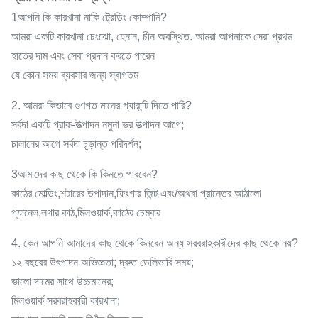
1আপনি কি কারখানা নাকি ট্রেডিং কোম্পানি?
আমরা একটি কারখানা চেংঝো, হেনান, চীন অবস্থিত. আমরা আপনাকে সেরা প্রথম
হাতের দাম এবং সেবা প্রদান করতে পারেন
যে কোন সময় ব্যবসার জন্য স্বাগতম
2. আমরা কিভাবে গুণগত মানের গ্যারান্টি দিতে পারি?
সর্বদা একটি প্রাক-উত্পাদন নমুনা ভর উত্পাদন আগে;
চালানের আগে সর্বদা চূড়ান্ত পরিদর্শন;
3আমাদের কাছ থেকে কি কিনতে পারবেন?
কাঠের মোল্ডিং,শটারের উপাদান,ফিংগার জিন্ট এবং/অথবা প্রান্তের আঠালো
প্যানেল,লগার কাঠ,মিলওয়ার্ক,কাঠের চেম্বার
4. কেন আপনি আমাদের কাছ থেকে কিনবেন অন্য সরবরাহকারীদের কাছ থেকে নয়?
১২ বছরের উৎপাদন অভিজ্ঞতা; দ্রুত ডেলিভারি সময়;
ভালো দামের সাথে উচ্চমানের;
মিলওয়ার্ক সরবরাহকারী কারখানা;