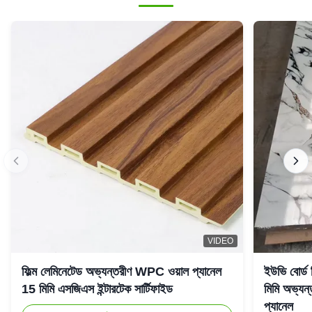
VIDEO
ফিল্ম লেমিনেটেড অভ্যন্তরীণ WPC ওয়াল প্যানেল
ইউভি বোর্ড
15 মিমি এসজিএস ইন্টারটেক সার্টিফাইড
মিমি অভ্যন্
প্যানেল