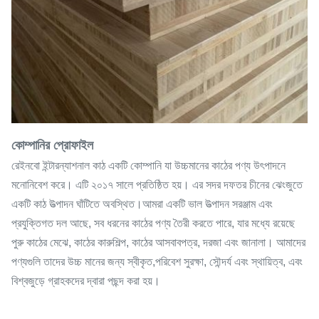
কোম্পানির প্রোফাইল
রেইনবো ইন্টারন্যাশনাল কাঠ একটি কোম্পানি যা উচ্চমানের কাঠের পণ্য উৎপাদনে
মনোনিবেশ করে। এটি ২০১৭ সালে প্রতিষ্ঠিত হয়। এর সদর দফতর চীনের ঝেংজুতে
একটি কাঠ উত্পাদন ঘাঁটিতে অবস্থিত।আমরা একটি ভাল উত্পাদন সরঞ্জাম এবং
প্রযুক্তিগত দল আছে, সব ধরনের কাঠের পণ্য তৈরী করতে পারে, যার মধ্যে রয়েছে
পুরু কাঠের মেঝে, কাঠের কারুশিল্প, কাঠের আসবাবপত্র, দরজা এবং জানালা। আমাদের
পণ্যগুলি তাদের উচ্চ মানের জন্য স্বীকৃত,পরিবেশ সুরক্ষা, সৌন্দর্য এবং স্থায়িত্ব, এবং
বিশ্বজুড়ে গ্রাহকদের দ্বারা পছন্দ করা হয়।