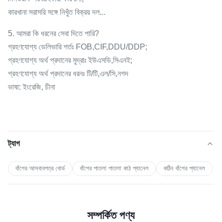
কারখানা সরাসরি সঙ্গে নিখুঁত বিক্রয় দল...
5. আমরা কি ধরনের সেবা দিতে পারি?
গ্রহণযোগ্য ডেলিভারি শর্তঃ FOB,CIF,DDU/DDP;
গ্রহণযোগ্য অর্থ প্রদানের মুদ্রাঃ ইউএসডি,সিএনই;
গ্রহণযোগ্য অর্থ প্রদানের ধরনঃ টি/টি,এল/সি,নগদ
ভাষা: ইংরেজি, চীনা
ট্যাগ
বাঁশের আসবাবপত্র বোর্ড
বাঁশের পাতলা পাতলা কাঠ প্যানেল
কঠিন বাঁশের প্যানেল
সম্পর্কিত পণ্য