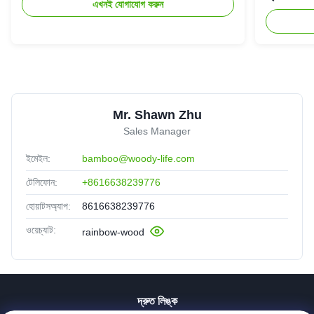
এখনই যোগাযোগ করুন
Mr. Shawn Zhu
Sales Manager
ইমেইল:
bamboo@woody-life.com
টেলিফোন:
+8616638239776
হোয়াটসঅ্যাপ:
8616638239776
ওয়েচ্যাট:
rainbow-wood
দ্রুত লিঙ্ক