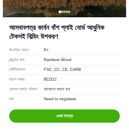
আসবাবপত্র কার্বন বাঁশ প্লাই বোর্ড আধুনিক
টেকসই বিল্ডিং উপকরণ
উৎপত্তি স্থান:
চীন
ব্র্যান্ডের নাম:
Rainbow Wood
সার্টিফিকেশন:
FSC, CC, CE, CARB
মডেল নম্বর:
BCD22
ন্যূনতম অর্ডার পরিমাণ:
আলোচনা করতে হবে
দাম:
Need to negotiate
এখন তদন্ত