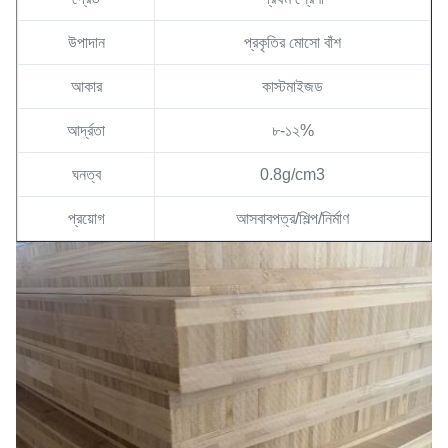
উপাদান
প্রকৃতির মোসো বাঁশ
আকার
কাস্টমাইজড
আর্দ্রতা
৮-১২%
ঘনত্ব
0.8g/cm3
প্রয়োগ
আসবাবপত্র/শিল্প/নির্মাণ