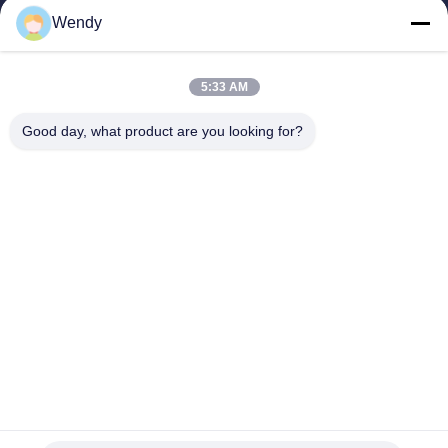
বাড়ি
Wendy
পণ্য
ভিডিও
5:33 AM
ভিআর শো
আমাদের সম্পর্কে
Good day, what product are you looking for?
কারখানা ভ্রমণ
মান নিয়ন্ত্রণ
যোগাযোগ করুন
উদ্ধৃতির জন্য আবেদন
Zhengzhou Rainbow International Wood Co., Ltd.
86--16638239776
bamboo@woody-life.com
Follow Us
© 2026 Zhengzhou Rainbow International Wood Co., Ltd.. All Rights