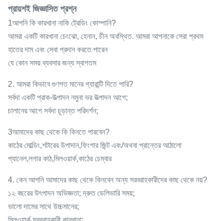
প্রায়শই জিজ্ঞাসিত প্রশ্ন
1আপনি কি কারখানা নাকি ট্রেডিং কোম্পানি?
আমরা একটি কারখানা চেংঝো, হেনান, চীন অবস্থিত. আমরা আপনাকে সেরা প্রথম
হাতের দাম এবং সেবা প্রদান করতে পারেন
যে কোন সময় ব্যবসার জন্য স্বাগতম
2. আমরা কিভাবে গুণগত মানের গ্যারান্টি দিতে পারি?
সর্বদা একটি প্রাক-উত্পাদন নমুনা ভর উত্পাদন আগে;
চালানের আগে সর্বদা চূড়ান্ত পরিদর্শন;
3আমাদের কাছ থেকে কি কিনতে পারবেন?
কাঠের মোল্ডিং,শটারের উপাদান,ফিংগার জিন্ট এবং/অথবা প্রান্তের আঠালো
প্যানেল,লগার কাঠ,মিলওয়ার্ক,কাঠের চেম্বার
4. কেন আপনি আমাদের কাছ থেকে কিনবেন অন্য সরবরাহকারীদের কাছ থেকে নয়?
১২ বছরের উৎপাদন অভিজ্ঞতা; দ্রুত ডেলিভারি সময়;
ভালো দামের সাথে উচ্চমানের;
মিলওয়ার্ক সরবরাহকারী কারখানা;