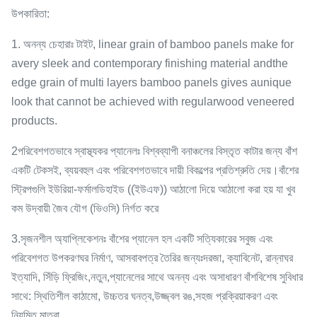
উপকারিতা:
1. অনন্য চেহারাঃ টাইট, linear grain of bamboo panels make for
avery sleek and contemporary finishing material andthe
edge grain of multi layers bamboo panels gives aunique
look that cannot be achieved with regularwood veneered
products.
2পরিবেশগতভাবে স্বাস্থ্যকর প্যানেলঃ বিশ্বব্যাপী বনাঞ্চলের বিস্তৃত কাটার জন্য বাঁশ
একটি টেকসই, ব্যয়বহুল এবং পরিবেশগতভাবে দায়ী বিকল্পের প্রতিশ্রুতি দেয়।বাঁশের
স্ট্রিপগুলি ইউরিয়া-ফর্মালডিহাইড ((ইউএফ)) আঠালো দিয়ে আঠালো করা হয় যা খুব
কম উদ্বায়ী জৈব যৌগ (ভিওসি) নির্গত করে
3.সৃজনশীল অ্যাপ্লিকেশনঃ বাঁশের প্যানেল হল একটি সত্যিকারের সবুজ এবং
পরিবেশগত উপকরণঘর নির্মাণ, আসবাবপত্র তৈরির জন্যঃদরজা, ক্যাবিনেট, রান্নাঘর
ইত্যাদি, সিঁড়ি ফ্রিজিং,নতুন,প্যানেলের সাথে অনন্য এবং অসাধারণ বাঁশবিশেষ সুবিধার
সাথে: স্থিতিশীল কাঠামো, উচ্চতর ঘনত্ব,উজ্জ্বল রঙ,সহজ প্রক্রিয়াকরণ এবং
নিয়মিত মাত্রা