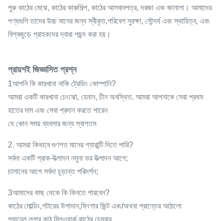
পুরু কাঠের মেঝে, কাঠের কারুশিল্প, কাঠের আসবাবপত্র, দরজা এবং জানালা। আমাদের
পণ্যগুলি তাদের উচ্চ মানের জন্য স্বীকৃত,পরিবেশ সুরক্ষা, সৌন্দর্য এবং স্থায়িত্ব, এবং
বিশ্বজুড়ে গ্রাহকদের দ্বারা পছন্দ করা হয়।
প্রায়শই জিজ্ঞাসিত প্রশ্ন
1আপনি কি কারখানা নাকি ট্রেডিং কোম্পানি?
আমরা একটি কারখানা চেংঝো, হেনান, চীন অবস্থিত. আমরা আপনাকে সেরা প্রথম
হাতের দাম এবং সেবা প্রদান করতে পারেন
যে কোন সময় ব্যবসার জন্য স্বাগতম
2. আমরা কিভাবে গুণগত মানের গ্যারান্টি দিতে পারি?
সর্বদা একটি প্রাক-উত্পাদন নমুনা ভর উত্পাদন আগে;
চালানের আগে সর্বদা চূড়ান্ত পরিদর্শন;
3আমাদের কাছ থেকে কি কিনতে পারবেন?
কাঠের মোল্ডিং,শটারের উপাদান,ফিংগার জিন্ট এবং/অথবা প্রান্তের আঠালো
প্যানেল,লগার কাঠ,মিলওয়ার্ক,কাঠের চেম্বার