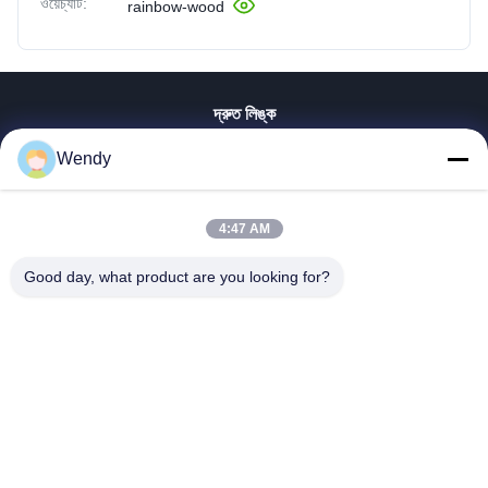
ওয়েচ্যাট:
rainbow-wood
দ্রুত লিঙ্ক
বাড়ি
Wendy
পণ্য
ভিডিও
4:47 AM
ভিআর শো
আমাদের সম্পর্কে
Good day, what product are you looking for?
কারখানা ভ্রমণ
মান নিয়ন্ত্রণ
যোগাযোগ করুন
উদ্ধৃতির জন্য আবেদন
Zhengzhou Rainbow International Wood Co., Ltd.
86--16638239776