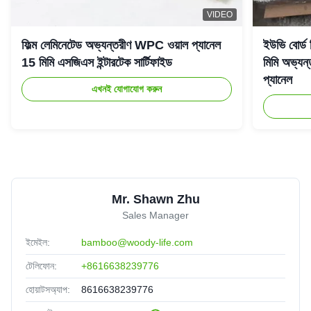
VIDEO
ফিল্ম লেমিনেটেড অভ্যন্তরীণ WPC ওয়াল প্যানেল
ইউভি বোর্ড
15 মিমি এসজিএস ইন্টারটেক সার্টিফাইড
মিমি অভ্যন্
প্যানেল
এখনই যোগাযোগ করুন
Mr. Shawn Zhu
Sales Manager
ইমেইল:
bamboo@woody-life.com
টেলিফোন:
+8616638239776
হোয়াটসঅ্যাপ:
8616638239776