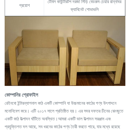
টেবিল কাউন্টারটপ দরজা সিঁড়ি বেডরুম চেয়ার রান্নাঘর
প্রয়োগ
ক্যাবিনেট শোভাগুলি
কোম্পানির প্রোফাইল
রেইনবো ইন্টারন্যাশনাল কাঠ একটি কোম্পানি যা উচ্চমানের কাঠের পণ্য উৎপাদনে
মনোনিবেশ করে। এটি ২০১৭ সালে প্রতিষ্ঠিত হয়। এর সদর দফতর চীনের ঝেংজুতে
একটি কাঠ উত্পাদন ঘাঁটিতে অবস্থিত।আমরা একটি ভাল উত্পাদন সরঞ্জাম এবং
প্রযুক্তিগত দল আছে, সব ধরনের কাঠের পণ্য তৈরী করতে পারে, যার মধ্যে রয়েছে