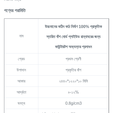
পণ্যের পরামিতি
উচ্চমানের কঠিন কাঠ নির্মাণ 100% প্রাকৃতিক
নাম
স্তরিত বাঁশ বোর্ড প্লাইউড রান্নাঘরের জন্য
কাউন্টারটপ অভ্যন্তর প্রসাধন
গ্রেড
প্রথম শ্রেণী
উপাদান
প্রকৃতির বাঁশ
আকার
২৪৪০*১২২০*১০ মিমি
আর্দ্রতা
৮-১২%
ঘনত্ব
0.8g/cm3