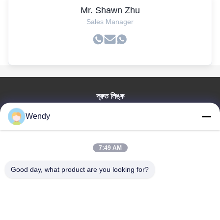
Mr. Shawn Zhu
Sales Manager
দ্রুত লিঙ্ক
বাড়ি
Wendy
পণ্য
ভিডিও
7:49 AM
ভিআর শো
আমাদের সম্পর্কে
Good day, what product are you looking for?
কারখানা ভ্রমণ
মান নিয়ন্ত্রণ
যোগাযোগ করুন
উদ্ধৃতির জন্য আবেদন