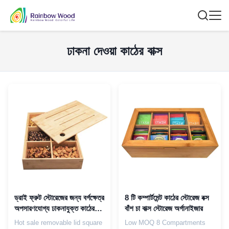
ঢাকনা দেওয়া কাঠের বাক্স
ড্রাই ফ্রুট স্টোরেজের জন্য বর্গক্ষেত্র
8 টি কম্পার্টমেন্ট কাঠের স্টোরেজ বক্স
অপসারণযোগ্য ঢাকনাযুক্ত কাঠের
বাঁশ চা বাক্স স্টোরেজ অর্গানাইজার
বাক্স 41*31*24cm
Hot sale removable lid square
Low MOQ 8 Compartments