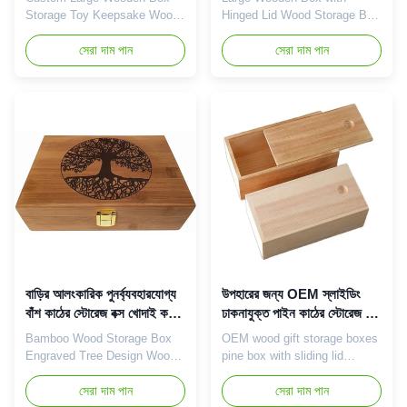
Storage Toy Keepsake Wood
Hinged Lid Wood Storage Box
Plain with Lid with Handles
with Lid Wooden Storage Box
Unpainted Chest box wooden
সেরা দাম পান
Product Introduction The
সেরা দাম পান
gift box Exquisite storage
covered wooden box is a
Product Introduction The
delicate and practical storage
covered wooden box is a
solution that is loved for its
delicate and practical storage
quality wood and careful
solution that is loved for its
design. Each wooden box has
quality wood and careful
been carefully made, the
design. Whether used for
selection of high-quality wood,
home ...
...
বাড়ির আলংকারিক পুনর্ব্যবহারযোগ্য
উপহারের জন্য OEM স্লাইডিং
বাঁশ কাঠের স্টোরেজ বক্স খোদাই করা
ঢাকনাযুক্ত পাইন কাঠের স্টোরেজ বক্স
গাছের নকশা
আলংকারিক কাঠের বাক্স
Bamboo Wood Storage Box
OEM wood gift storage boxes
Engraved Tree Design Wood
pine box with sliding lid
Box with Hinged Lid Home
Product Introduction Pine box
Decorative Wood Stash Box
সেরা দাম পান
is a natural and warm storage
সেরা দাম পান