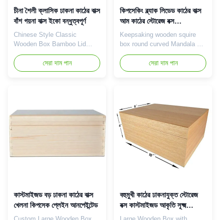
চীনা শৈলী ক্লাসিক ঢাকনা কাঠের বাক্স
কিপসেকিং ব্ল্যাক লিডেড কাঠের বাক্স
বাঁশ গয়না বাক্স ইকো বন্ধুত্বপূর্ণ
আম কাঠের স্টোরেজ বক্স
10x10x3.8 সেমি
Chinese Style Classic
Keepsaking wooden squire
Wooden Box Bamboo Lid
box round curved Mandala on
Lined Custom Logo Bamboo
lid black wood color Mango
Jewelry wood crafts, wooden
সেরা দাম পান
wood Handmade Product
সেরা দাম পান
boxes, & wall signs Product
Introduction Black wooden
Introduction Quality wood and
box is a low-key luxury,
delicate bamboo lid decoration
timeless classic storage and
make each wooden box show
decoration, with its deep black
the perfect combination of
and wood texture combined to
elegant Chinese style and
show a unique charm. Each
modern utility. Whether used
black wooden box is made of
for ...
...
কাস্টমাইজড বড় ঢাকনা কাঠের বাক্স
বহুমুখী কাঠের ঢাকনাযুক্ত স্টোরেজ
খেলনা কিপসেক প্লেইন আনপেইন্টেড
বক্স কাস্টমাইজড আকৃতি সূক্ষ্ম
ডিজাইন
Custom Large Wooden Box
Large Wooden Box with