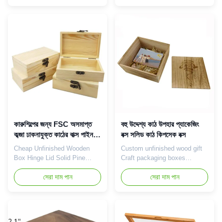
Product Introduction Bamboo
box, which is loved for its
storage boxes are an
high-quality pine material and
environmentally friendly and
simple design. Each box is
practical storage solution that
made of selected pine wood,
is favored for its natural
which retains the original
bamboo quality and smart
texture and color of the wood,
design. Each storage box is
giving each ...
made of ...
কারুশিল্পের জন্য FSC অসমাপ্ত
বহু উদ্দেশ্য কাঠ উপহার প্যাকেজিং
কব্জা ঢাকনাযুক্ত কাঠের বাক্স পাইন
বক্স সলিড কাঠ কিপসেক বক্স
কাঠের উপহার বাক্স
Cheap Unfinished Wooden
Custom unfinished wood gift
Box Hinge Lid Solid Pine
Craft packaging boxes
Wood Keepsake Gift Boxes
keepsake stash small wooden
for Crafts Wholesale Product
সেরা দাম পান
storage box with Sliding Lid
সেরা দাম পান
Introduction Custom wooden
Product Introduction Small
gift boxes are a unique and
wooden storage boxes with
special gift option that is
sliding covers are a
notable for its careful
sophisticated and convenient