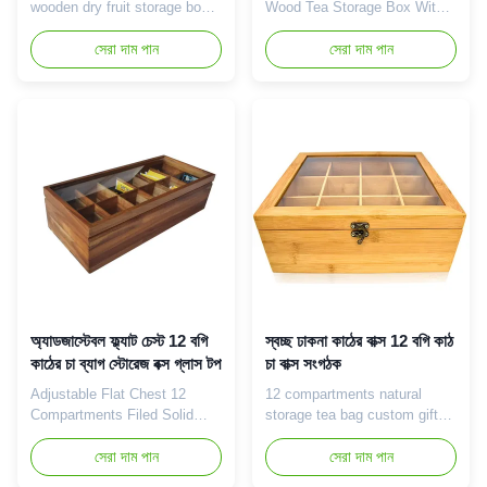
wooden dry fruit storage box
Wood Tea Storage Box With
Product Introduction The
Hinged Lid Bamboo Tea Bag
square wood dried fruit
সেরা দাম পান
Organizer Product
সেরা দাম পান
storage box is an elegant and
Introduction The 8-
practical storage container
compartment Wood Tea
that is loved for its square
Storage box is a beautiful
shape and natural wood
storage box designed for tea
production. Each storage box
lovers and is loved for its
is made of high-quality wood
multi-compartment design and
to keep your dried ...
quality wood. Each storage
box is divided into 8 ...
অ্যাডজাস্টেবল ফ্ল্যাট চেস্ট 12 বগি
স্বচ্ছ ঢাকনা কাঠের বাক্স 12 বগি কাঠ
কাঠের চা ব্যাগ স্টোরেজ বক্স গ্লাস টপ
চা বাক্স সংগঠক
Adjustable Flat Chest 12
12 compartments natural
Compartments Filed Solid
storage tea bag custom gift
Wooden Organizer Tea Bag
box solid organizer bamboo
Box Storage Organizer With
সেরা দাম পান
wooden tea box with
সেরা দাম পান
Glass Lid Product Introduction
transparent lid Product