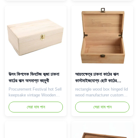
The 12 compartment Wood
Introduction BAMBOO :
Tea Storage box is a beautiful
Bamboo multi-functional
storage box designed for tea
storage box for all types of
lovers and is loved for its
small items and useful for all
multi-compartment design and
home needs. Usually
quality wood. The multi...
inexhaustible bamboo and
remarkable nice shape ...
উত্সব কিপসেক ভিনটেজ কব্জা ঢাকনা
আয়তক্ষেত্র ঢাকনা কাঠের বাক্স
কাঠের বাক্স অসমাপ্ত বহুমুখী
কাস্টমাইজযোগ্য ছোট কাঠের
সংগ্রহস্থল বুকে
Procurement Festival hot Sell
rectangle wood box hinged lid
keepsake vintage Wooden
wood manufacturer custom
Box small gift with Hinged Lid
small wooden chest boxes for
and Front Clasp unfinished
সেরা দাম পান
crafts Product Introduction
সেরা দাম পান
Product Introduction Vintage
Custom wooden boxes are a
wood box is a unique storage
unique storage solution that is
container that is favored for
loved for its individual
its nostalgic style and quality
customization and quality
wood. Each wooden box
wood. Each small wooden box