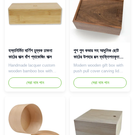
presents a vintage look and
can be customized according
texture that takes ...
to your needs and ...
হস্তনির্মিত বার্ণিশ চুম্বক ঢাকনা
পুশ পুল কভার সহ আধুনিক ছোট
কাঠের বাক্স বাঁশ প্যাকেজিং বাক্স
কাঠের উপহার বক্স ব্যক্তিগতকৃত
খোদাই ঢাকনা
Handmade lacquer custom
Modern wooden gift box with
wooden bamboo box with
push pull cover carving lid
magnet lid bamboo packaging
personalized wooden box
box Product Introduction
সেরা দাম পান
small Wood Keepsake box
সেরা দাম পান
Bamboo box with magnet
Product Introduction Carved
cover is a beautiful storage
wooden box with push-pull lid
container, with its unique
is a unique and exquisite
bamboo appearance and
storage art, which has
convenient magnet cover
attracted much attention for
design is popular. Each
its exquisite craftsmanship
bamboo box is made of
and delicate carving. Each
natural bamboo, showing the
box ...
...