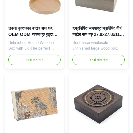
ঢাকনা বৃত্তাকার কাঠের বাক্স সহ
হস্তনির্মিত অসমাপ্ত স্লাইডিং শীর্ষ
OEM ODM অসমাপ্ত বৃত্তাকার
কাঠের বাক্স বড় 27.8x27.8x11.3
কাঠের স্টোরেজ বক্স
সেমি
Unfinished Round Wooden
Best price wholesale
Box with Lid The perfect
unfinished large wood box
fusion of nature and beauty
with slide lid Product
Product Introduction The
সেরা দাম পান
Introduction The large wooden
সেরা দাম পান
circular wooden box with lid is
box with slide lid is a high-
a beautiful storage solution
quality large-size storage
full of nature and beauty, and
solution that is highly
is favored for its circular
respected for its exquisite
design and practical lid. Each
design and practicality. Each
box is made of high-quality
wooden box is made of high-
wood for a rounded ...
quality wood with a smooth
sliding ...