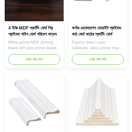
4 ইঞ্চি MDF স্কার্টিং বোর্ড প্রি
কর্নার ডেকোরেশন হোয়াইট প্রাইমড
প্রাইমড পাইন বোর্ড পরিবেশ বান্ধব
কাঠ বোর্ড কাঠের স্কার্টিং বোর্ড
White primer MDF skirting
Factory direct sales
board with pine primer board
substrate, white primer board,
design Product Introduction
wooden skirting board Product
Product Introduction: Pine
সেরা দাম পান
Introduction Product
সেরা দাম পান
Material: The white primer
Introduction: Wooden skirting
board of pine wood is made of
board: Wooden skirting white
natural pine wood material,
primer board is a decorative
which has clear and soft
panel specifically used at the
texture, giving its surface a
junction of the floor and wall,
natural wood grain texture.
which can cover the
White primer: Unlike ...
connection gap between the
...