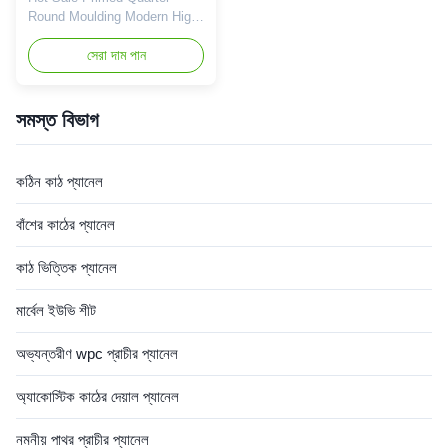
Round Moulding Modern High
Quality Solid Wood Plank
timber Primed Wood Boards
সেরা দাম পান
Product Introduction Product
Introduction: Circular Shape:
The circular shaped primer
সমস্ত বিভাগ
board is made through special
cutting and shaping
techniques, with smooth
কঠিন কাঠ প্যানেল
circular edges, unique and
exquisite, ...
বাঁশের কাঠের প্যানেল
কাঠ ভিত্তিক প্যানেল
মার্বেল ইউভি শীট
অভ্যন্তরীণ wpc প্রাচীর প্যানেল
অ্যাকোস্টিক কাঠের দেয়াল প্যানেল
নমনীয় পাথর প্রাচীর প্যানেল