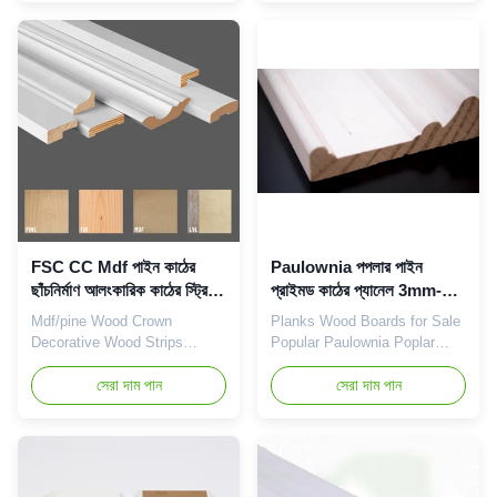
Introduction: Wooden
frames: Pine wood door frame
material: The wooden door
primer board is a decorative
frame primer board is made of
board specially designed for
natural wood, usually using
door frames, with specific
high-quality hardwood such as
dimensions and shapes that
oak, walnut, or cherry wood.
match the size of the door ...
This ...
FSC CC Mdf পাইন কাঠের
Paulownia পপলার পাইন
ছাঁচনির্মাণ আলংকারিক কাঠের স্ট্রিপস
প্রাইমড কাঠের প্যানেল 3mm-
আসবাবপত্রের জন্য
55mm পরিবেশ বান্ধব
Mdf/pine Wood Crown
Planks Wood Boards for Sale
Decorative Wood Strips
Popular Paulownia Poplar
Custom White Primed Mdf
Pine Wood Time Lead
Board Basing Moulding
সেরা দাম পান
Packing Parts Environmental
সেরা দাম পান
Baseboard Product
Color Material Product
Introduction Product
Introduction Product
Introduction: Efficient
Introduction: Variety of wood
construction: The white primer
choices: Paulownia, poplar,
board has been pre coated
and pine are common types of