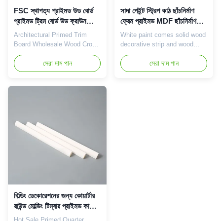
FSC স্থাপত্য প্রাইমড উড বোর্ড
সাদা পেইন্ট স্ট্রিপ কাঠ ছাঁচনির্মাণ
প্রাইমড ট্রিম বোর্ড উড ক্রাউন
ফ্রেম প্রাইমড MDF ছাঁচনির্মাণ
মোল্ডিং
বেসবোর্ড
Architectural Primed Trim
White paint comes solid wood
Board Wholesale Wood Crown
decorative strip and wood
Moulding Primed Wood
moulding frame mouldings
Boards Product Introduction
সেরা দাম পান
baseboard molding Primed
সেরা দাম পান
Product Introduction: Crown
MDF moulding Product
shape design: Unlike ordinary
Introduction Product
flat primer boards, the edge
Introduction: Styling design:
shape of the wooden crown
MDF style primer board
shape primer board is
adopts a special styling
designed to create a
design, which can have
magnificent crown shape,
different edge shapes and
adding a graceful ...
surface patterns, such as ...
বিল্ডিং ডেকোরেশনের জন্য কোয়ার্টার
রাউন্ড মোল্ডিং টিম্বার প্রাইমড কাঠের
বোর্ড
Hot Sale Primed Quarter