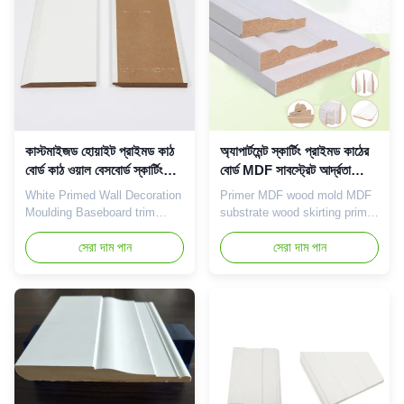
with white primer, which can
wood that have their own
be directly painted or
characteristics in color,
decorated during construction,
texture, and ...
...
কাস্টমাইজড হোয়াইট প্রাইমড কাঠ
অ্যাপার্টমেন্ট স্কার্টিং প্রাইমড কাঠের
বোর্ড কাঠ ওয়াল বেসবোর্ড স্কার্টিং
বোর্ড MDF সাবস্ট্রেট আর্দ্রতা
ছাঁচনির্মাণ
প্রমাণ
White Primed Wall Decoration
Primer MDF wood mold MDF
Moulding Baseboard trim
substrate wood skirting primer
wood Skirting Board Molding
board Product Introduction
Product Introduction Product
সেরা দাম পান
Product Introduction: Solid
সেরা দাম পান
Introduction: Wooden
wood material: The white
material: The white primer
primer board of the wooden
board of the wooden skirting
skirting adopts natural solid
is made of natural wood such
wood materials such as oak,
as solid wood or multi-layer
walnut, etc., retaining the
board, retaining the texture
original texture and color of
and texture of the wood, ...
the wood, giving a ...