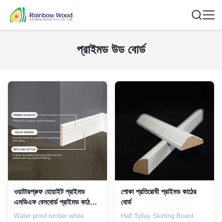
প্রাইমড উড বোর্ড
ওয়াটারপ্রুফ হোয়াইট প্রাইমড
পোকা প্রতিরোধী প্রাইমড কাঠের
এমডিএফ বেসবোর্ড প্রাইমড কাঠ
বোর্ড
ছাঁচনির্মাণ কর্নার সজ্জা
Water proof timber white
Half Splay Skirting Board