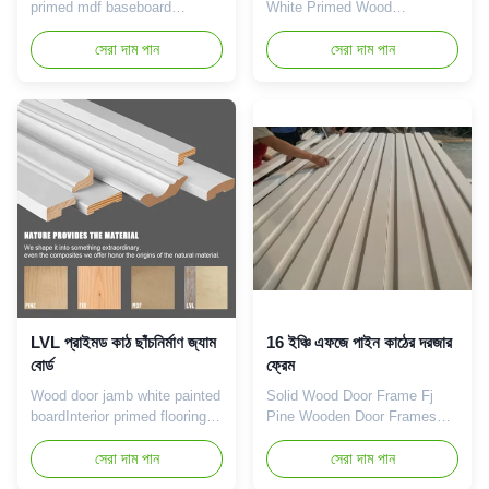
primed mdf baseboard
White Primed Wood
Wooden moldings white
Baseboard Moulding for Home
primer wood skirting board
সেরা দাম পান
Decor Product Introduction
সেরা দাম পান
Product Introduction Product
Product Introduction: Half
Introduction: White primer:
Splash Design: Unlike
The surface of the skirting
traditional flat primer boards,
board is pre coated with white
the half splash white primer
primer to give it a pure white
board for skirting adopts a half
appearance, which can add a
splash design, with a certain
bright and refreshing ...
degree of small particle ...
LVL প্রাইমড কাঠ ছাঁচনির্মাণ জ্যাম
16 ইঞ্চি এফজে পাইন কাঠের দরজার
বোর্ড
ফ্রেম
Wood door jamb white painted
Solid Wood Door Frame Fj
boardInterior primed flooring
Pine Wooden Door Frames
wood Jamb board architrave
Primed Wood Boards Product
wood casing Product
সেরা দাম পান
Introduction Product
সেরা দাম পান
Introduction Product
Introduction: Suitable for door