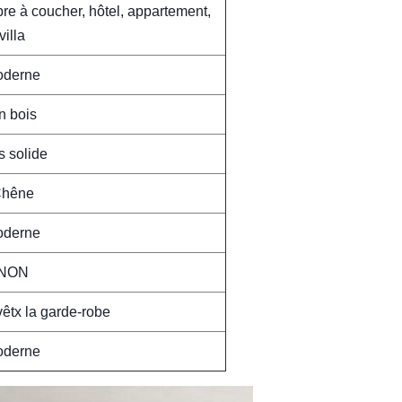
bre à coucher, hôtel, appartement,
villa
derne
n bois
s solide
hêne
derne
NON
êtx la garde-robe
derne