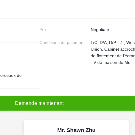
z
Prix:
Negotiate
Conditions de paiement:
L/C, D/A, D/P, T/T, Wes
Union, Cabinet accroc
de flottement de l'écra
TV de maison de Mo
orceaux de
D
e
m
a
n
d
e
m
a
i
n
t
e
n
a
n
t
Mr. Shawn Zhu