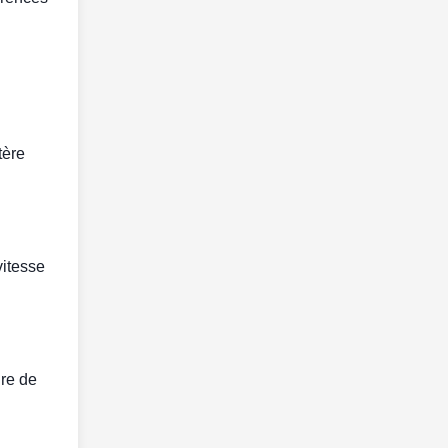
tère
vitesse
ire de