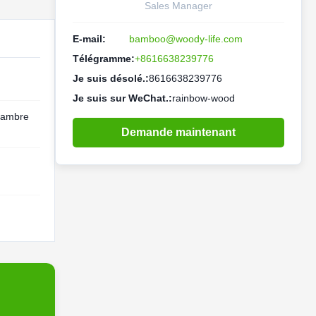
Sales Manager
E-mail:
bamboo@woody-life.com
Télégramme:
+8616638239776
Je suis désolé.:
8616638239776
Je suis sur WeChat.:
rainbow-wood
hambre
Demande maintenant