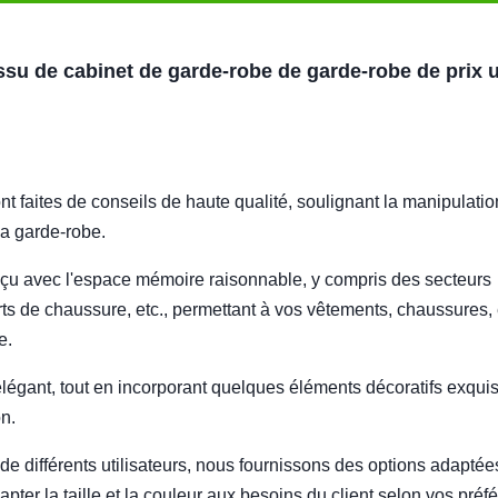
su de cabinet de garde-robe de garde-robe de prix 
 faites de conseils de haute qualité, soulignant la manipulatio
 la garde-robe.
conçu avec l'espace mémoire raisonnable, y compris des secteurs
ts de chaussure, etc., permettant à vos vêtements, chaussures, 
e.
légant, tout en incorporant quelques éléments décoratifs exquis
on.
 de différents utilisateurs, nous fournissons des options adapté
ter la taille et la couleur aux besoins du client selon vos préf