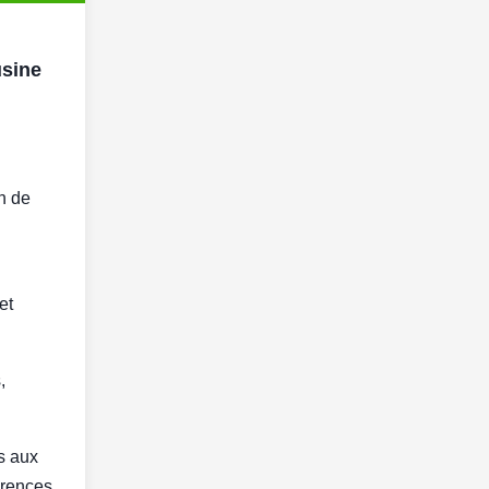
usine
n de
et
,
es aux
érences