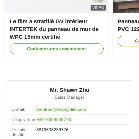
Canada
Dec 1.2025
VIDEO
Premium WPC material, no warping. Bulk packaging is
eco-friendly, which aligns with my brand. Responsive after-
Le film a stratifié GV intérieur
Panneau
sales support.
INTERTEK du panneau de mur de
PVC 12
WPC 15mm certifié
C
N*o
★★★★★
★★★★★
Contactez-nous maintenant
N
Nigeria
Sep 30.2025
Sturdy yet affordable. Perfect for mass housing projects—
our customers are thrilled with the final look.
Mr. Shawn Zhu
Sales Manager
E-mail:
bamboo@woody-life.com
Télégramme:
+8616638239776
Je suis
8616638239776
désolé.: