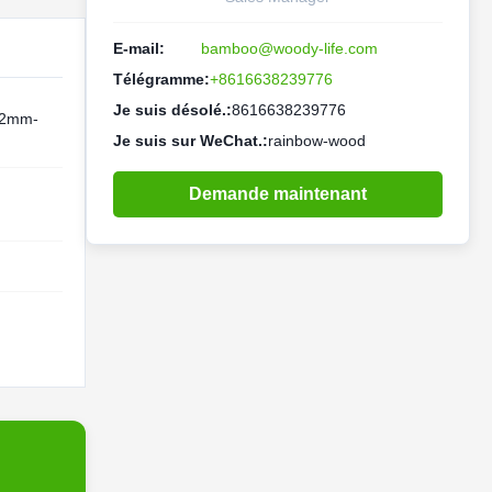
E-mail:
bamboo@woody-life.com
Télégramme:
+8616638239776
Je suis désolé.:
8616638239776
m 2mm-
Je suis sur WeChat.:
rainbow-wood
Demande maintenant