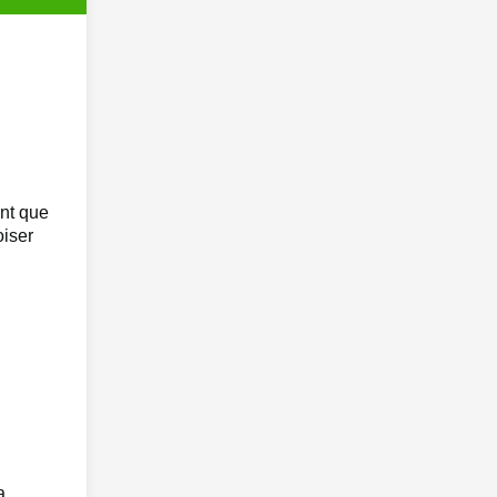
ant que
oiser
a