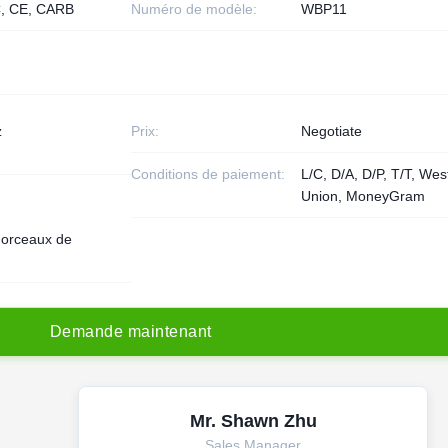
, CE, CARB
Numéro de modèle:
WBP11
z
Prix:
Negotiate
Conditions de paiement:
L/C, D/A, D/P, T/T, Wes
Union, MoneyGram
orceaux de
D
e
m
a
n
d
e
m
a
i
n
t
e
n
a
n
t
Mr. Shawn Zhu
Sales Manager