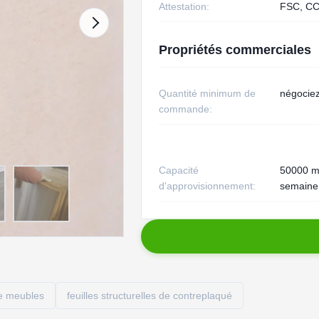
Attestation:
FSC, CC
Propriétés commerciales
Quantité minimum de
négocie
commande:
Capacité
50000 m
d'approvisionnement:
semaine
e meubles
feuilles structurelles de contreplaqué