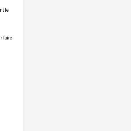
nt le
 faire