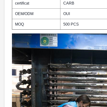
certificat
CARB
OEM/ODM
OUI
MOQ
500 PCS