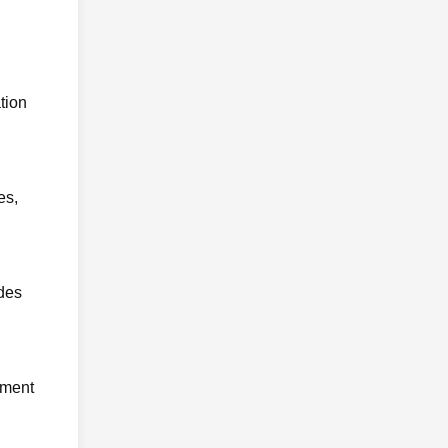
tion
es,
 des
ement