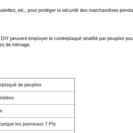
 palettes, etc., pour protéger la sécurité des marchandises penda
IY peuvent employer le contreplaqué stratifié par peuplier pour
cles de ménage.
replaqué de peuplier
imètres
m
barque les panneaux 7-Ply