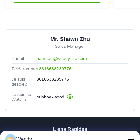
United Kingdom
Nov 30.2025
Fast delivery even for a huge bulk order. Panels arrived
well-packaged with zero damage. Impressed!
Mr. Shawn Zhu
Sales Manager
E-mail:
bamboo@woody-life.com
Télégramme:
+8616638239776
Je suis
8616638239776
désolé.:
Je suis sur
rainbow-wood
WeChat.:
Liens Rapides
Wendy
Maison