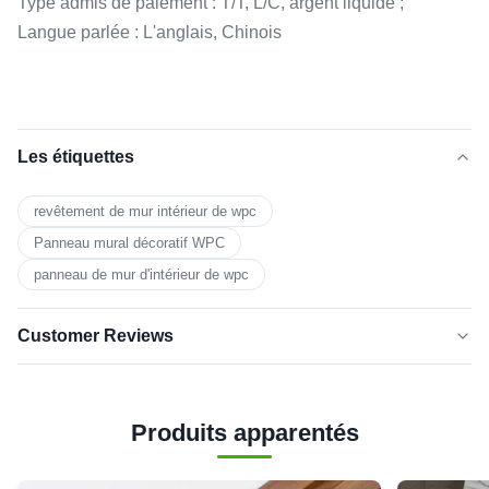
Type admis de paiement : T/T, L/C, argent liquide ;
Langue parlée : L'anglais, Chinois
Les étiquettes
revêtement de mur intérieur de wpc
Panneau mural décoratif WPC
panneau de mur d'intérieur de wpc
Customer Reviews
5.0
★★★★★
★★★★★
Basé sur 50 critiques récemment
Produits apparentés
cinq