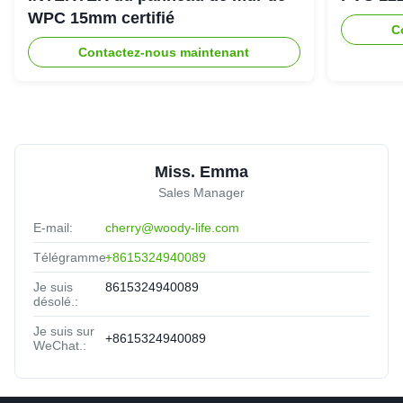
WPC 15mm certifié
C
Contactez-nous maintenant
Miss. Emma
Sales Manager
E-mail:
cherry@woody-life.com
Télégramme:
+8615324940089
Je suis
8615324940089
désolé.:
Je suis sur
+8615324940089
WeChat.: