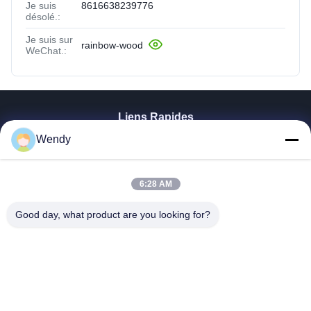
Je suis
8616638239776
désolé.:
Je suis sur
rainbow-wood
WeChat.:
Liens Rapides
Wendy
Maison
Produits
Vidéos
6:28 AM
Exposition De VR
Au Sujet De Nous
Good day, what product are you looking for?
Visite D'usine
Contrôle De Qualité
Contactez-Nous
Demandez Une Citation