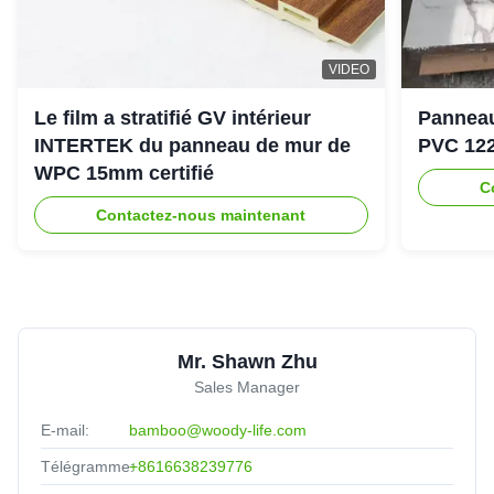
VIDEO
Le film a stratifié GV intérieur
Panneau
INTERTEK du panneau de mur de
PVC 12
WPC 15mm certifié
C
Contactez-nous maintenant
Mr. Shawn Zhu
Sales Manager
E-mail:
bamboo@woody-life.com
Télégramme:
+8616638239776