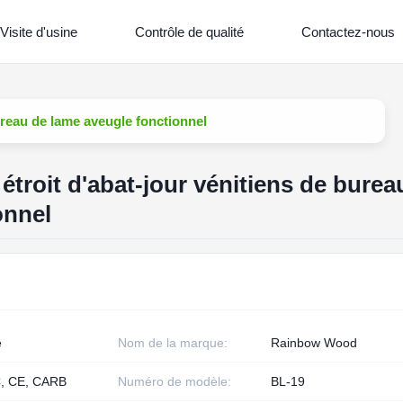
Visite d'usine
Contrôle de qualité
Contactez-nous
bureau de lame aveugle fonctionnel
 étroit d'abat-jour vénitiens de burea
onnel
e
Nom de la marque:
Rainbow Wood
, CE, CARB
Numéro de modèle:
BL-19