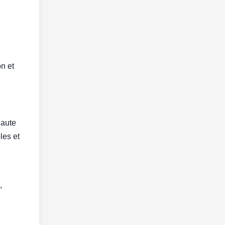
n et
haute
les et
,