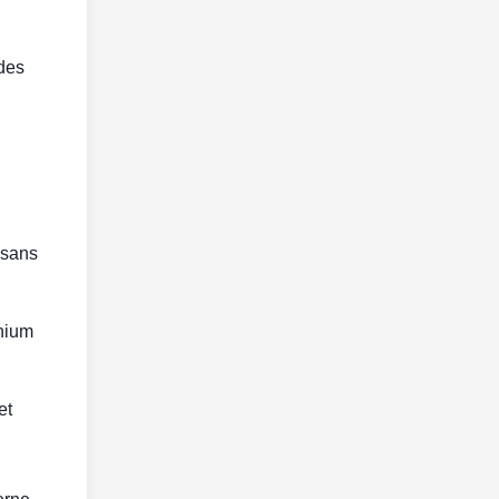
 des
 sans
inium
et