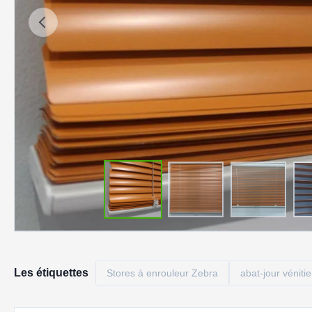
Les étiquettes
Stores à enrouleur Zebra
abat-jour vénitie