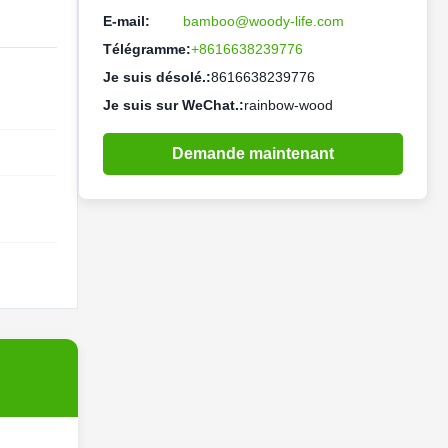
E-mail:
bamboo@woody-life.com
Télégramme:
+8616638239776
Je suis désolé.:
8616638239776
Je suis sur WeChat.:
rainbow-wood
Demande maintenant