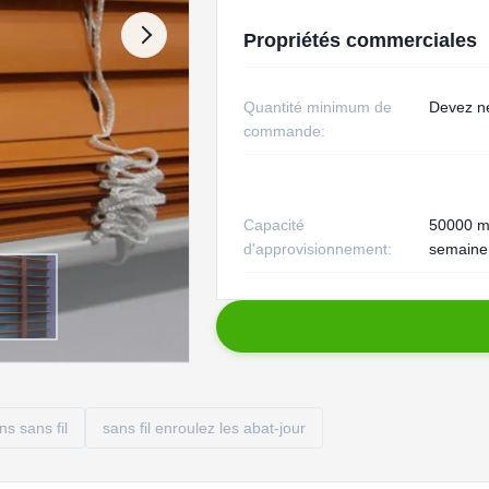
Propriétés commerciales
Quantité minimum de
Devez n
commande:
Capacité
50000 m
d'approvisionnement:
semaine
ns sans fil
sans fil enroulez les abat-jour