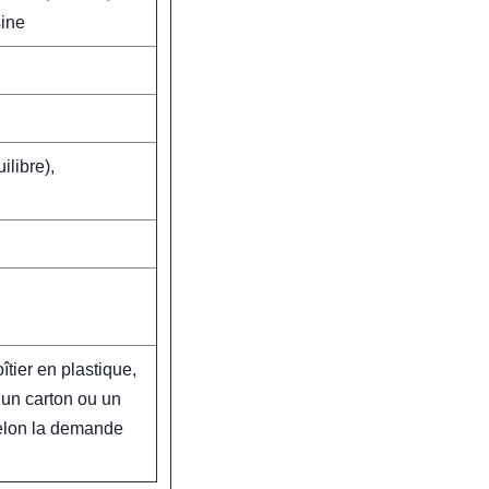
sine
ilibre),
tier en plastique,
 un carton ou un
selon la demande