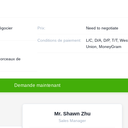
égocier
Prix:
Need to negotiate
Conditions de paiement:
L/C, D/A, D/P, T/T, Wes
Union, MoneyGram
orceaux de
D
e
m
a
n
d
e
m
a
i
n
t
e
n
a
n
t
Mr. Shawn Zhu
Sales Manager