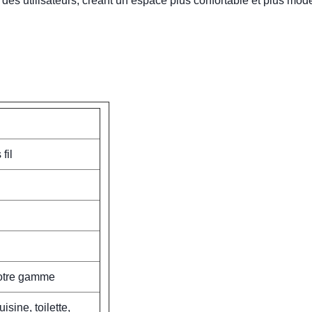
des utilisateurs, créant un espace plus confortable et plus mod
fil
notre gamme
sine, toilette,