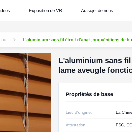
idéos
Exposition de VR
Au sujet de nous
deau
L'aluminium sans fil étroit d'abat-jour vénitiens de 
L'aluminium sans fil
lame aveugle foncti
Propriétés de base
Lieu d'origine:
La Chin
Attestation:
FSC, CC