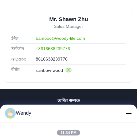
Mr. Shawn Zhu
Sales Manager
ईमेल:
bamboo@woody-life.com
टेलीफोन:
+8616638239776
व्हाट्सएप:
8616638239776
वीचैट:
rainbow-wood
त्वरित सम्पक
घर
Wendy
उत्पादों
वीडियो
11:34 PM
वीआर शो