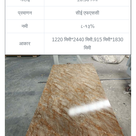
प्रमाणन
सीई एफएससी
नमी
८-१३%
1220 मिमी*2440 मिमी,915 मिमी*1830
आकार
मिमी