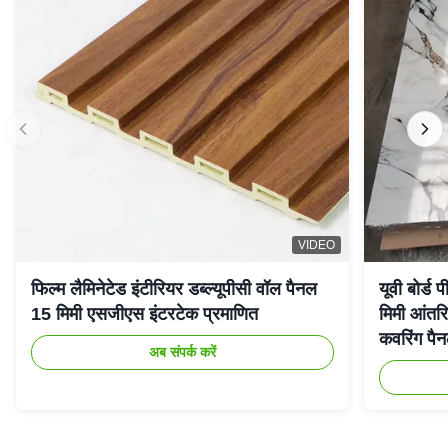
VIDEO
फिल्म लैमिनेटेड इंटीरियर डब्ल्यूपीसी वॉल पैनल
यूवी बोर्
15 मिमी एसजीएस इंटरटेक प्रमाणित
मिमी आंतर
कवरिंग पै
अब संपर्क करें