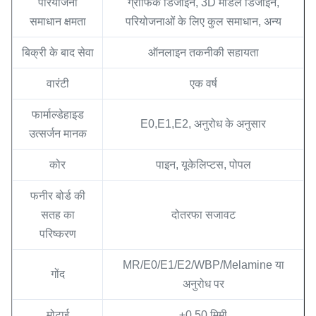
परियोजना
ग्राफिक डिजाइन, 3D मॉडल डिजाइन,
समाधान क्षमता
परियोजनाओं के लिए कुल समाधान, अन्य
बिक्री के बाद सेवा
ऑनलाइन तकनीकी सहायता
वारंटी
एक वर्ष
फार्माल्डेहाइड
E0,E1,E2, अनुरोध के अनुसार
उत्सर्जन मानक
कोर
पाइन, यूकेलिप्टस, पोपल
फनीर बोर्ड की
सतह का
दोतरफा सजावट
परिष्करण
MR/E0/E1/E2/WBP/Melamine या
गोंद
अनुरोध पर
मोटाई
±0.50 मिमी