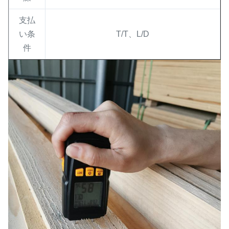
支払
い条
T/T、L/D
件