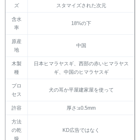
ズ
スタマイズされた次元
含水
18%の下
率
原産
中国
地
木製
日本ヒマラヤスギ、西部の赤いヒマラヤス
種
ギ、中国のヒマラヤスギ
プロ
犬の耳か平屋建家屋を使って
セス
許容
厚さ:±0.5mm
方法
の乾
KD広告ではなく
燥