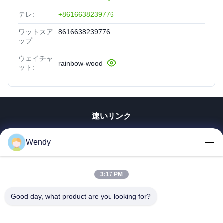
テレ:
+8616638239776
ワットスア
8616638239776
ップ:
ウェイチャ
rainbow-wood
ット:
速いリンク
家
Wendy
プロダクト
ビデオ
3:17 PM
VRショー
私達について
Good day, what product are you looking for?
工場旅行
品質管理