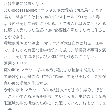
たは変形に傾向がない。
よいprocessability:ヒマラヤスギの塀板は切れ易く、あき
易く、磨き易くそれを塀のインストール プロセスの間に
より便利そして有効にさせる。カスタム化は必要とされる
に応じて異なった位置の塀の必要性を満たすために作るこ
とができる。
環境保護および健康:ヒマラヤスギ木は自然に無毒、無害
で、あらゆる有害な化学物質から放し、環境要求事項を満
たし、そして環境および人体に害を引き起こさない。
適用シナリオ:
庭の塀:ヒマラヤスギの塀板は花および植物を補足してい
て優雅な質が庭の適用で特に顕著、であり美しく、気持が
良い庭の環境を作成する。
余暇の塀:ヒマラヤスギの塀板は人々がように緩み、ほど
くことができる場所を提供している公園、中庭のような余
暇区域の塀の構造のためにまた適している、およびコミュ
ニティ。