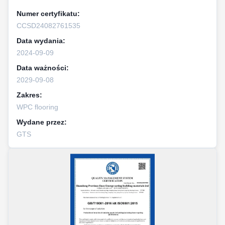
Numer certyfikatu:
CCSD24082761535
Data wydania:
2024-09-09
Data ważności:
2029-09-08
Zakres:
WPC flooring
Wydane przez:
GTS