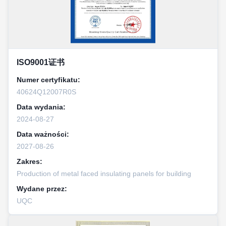
ISO9001证书
Numer certyfikatu:
40624Q12007R0S
Data wydania:
2024-08-27
Data ważności:
2027-08-26
Zakres:
Production of metal faced insulating panels for building
Wydane przez:
UQC