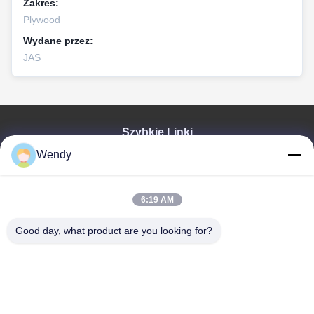
Zakres:
Plywood
Wydane przez:
JAS
Szybkie Linki
Wendy
Dom
Produkty
Wideo
6:19 AM
Pokaz VR
O NAS
Good day, what product are you looking for?
Wycieczka Po Fabryce
Kontrola Jakości
Skontaktuj Się Z Nami
Poprosić O Wycenę