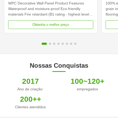
Interior Wpc painéis de parede
reves
WPC Decorative Wall Panel Product Features
100% en
Waterproof and moisture-proof Eco-friendly
grain in
materials Fire retardant (B1 rating - highest level)
floorin
Easy to clean and maintain Good thermal
Composi
Obtenha o melhor preço
insulation properties Specifications Material Wood
centere
Plastic Composite (Bamboo, Plastic, Wood) Size
This is
170*24mm (Single ...
powder,
Nossas Conquistas
2017
100~120+
Ano de criação:
empregados
200++
Clientes atendidos