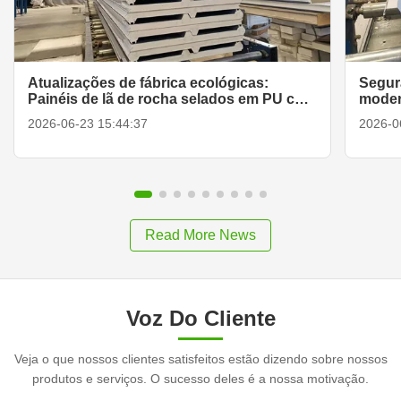
Atualizações de fábrica ecológicas:
Segur
Painéis de lã de rocha selados em PU com
moder
intertravamento de 360 ​​graus
pared
2026-06-23 15:44:37
2026-0
Read More News
Voz Do Cliente
Veja o que nossos clientes satisfeitos estão dizendo sobre nossos
produtos e serviços. O sucesso deles é a nossa motivação.