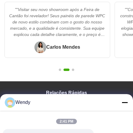
"“Visitar seu novo showroom após a Feira de
""Co
Cantão foi revelador! Seus painéis de parede WPC
constr
de novo estilo combinam com o gosto do nosso
WP
mercado, e a qualidade é consistente. Sua equipe
elogi
explicou cada detalhe claramente, e o preço é
showr
competitivo para nossa região. Estou animado
preços 
para trazer esses produtos para o Brasil - vocês
Carlos Mendes
o supor
são um parceiro confiável!”"
Relações Rápidas
Wendy
Casa
Produtos
Vídeos
2:41 PM
Mostra De VR