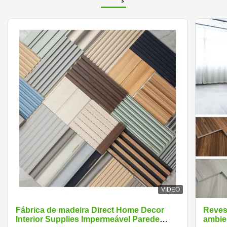
VIDEO
Fábrica de madeira Direct Home Decor
Reves
Interior Supplies Impermeável Parede
ambie