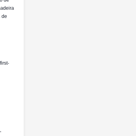
madeira
s de
irst-
,