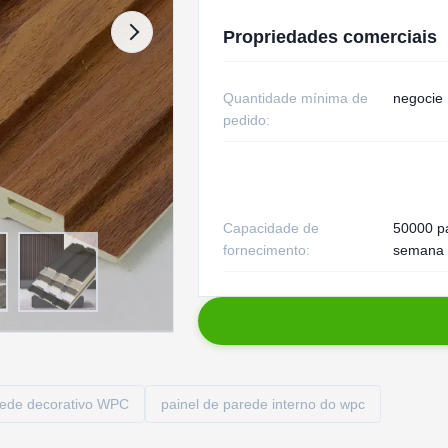
Propriedades comerciais
Quantidade mínima de
negocie
pedido:
Capacidade de
50000 p
fornecimento:
semana
rede decorativo WPC
painel de parede interno do wpc