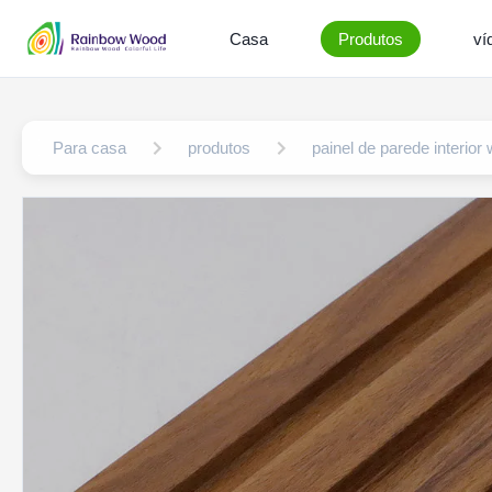
Casa
Produtos
ví
Para casa
produtos
painel de parede interior