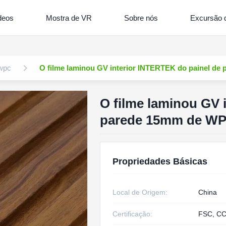
deos
Mostra de VR
Sobre nós
Excursão d
 wpc
O filme laminou GV interior INTERTEK do painel de
O filme laminou GV 
parede 15mm de WPC
Propriedades Básicas
Local de Origem:
China
Certificação:
FSC, CC