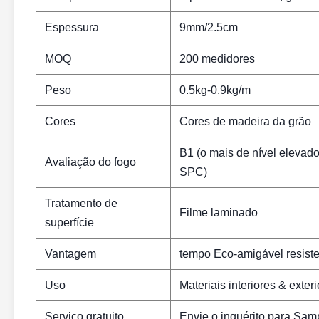
Espessura
9mm/2.5cm
MOQ
200 medidores
Peso
0.5kg-0.9kg/m
Cores
Cores de madeira da grão
B1 (o mais de nível elevad
Avaliação do fogo
SPC)
Tratamento de
Filme laminado
superfície
Vantagem
tempo Eco-amigável resiste
Uso
Materiais interiores & exte
Serviço gratuito
Envie o inquérito para Samp