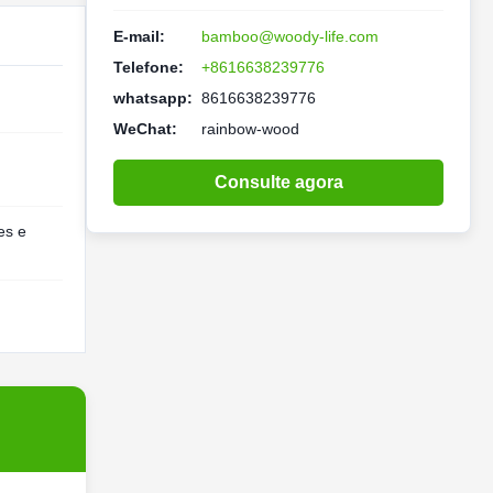
E-mail:
bamboo@woody-life.com
Telefone:
+8616638239776
whatsapp:
8616638239776
WeChat:
rainbow-wood
Consulte agora
es e