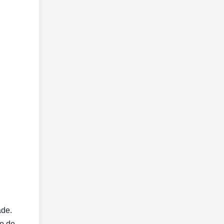
ade.
o de