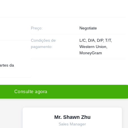
Preço:
Negotiate
Condições de
L/C, D/A, D/P, T/T,
pagamento:
Western Union,
MoneyGram
artes da
C
o
n
s
u
l
t
e
a
g
o
r
a
Mr. Shawn Zhu
Sales Manager