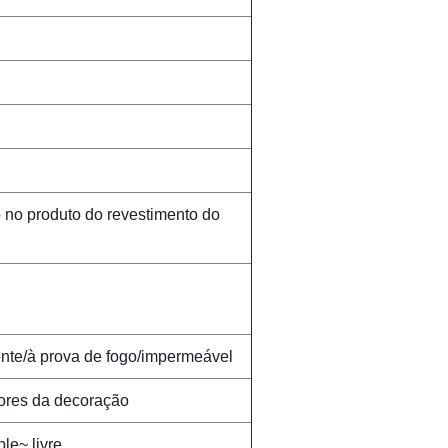
o no produto do revestimento do
nte/à prova de fogo/impermeável
riores da decoração
le~ livre