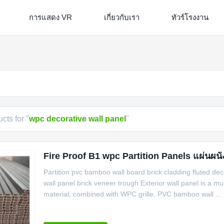
การแสดง VR
เกี่ยวกับเรา
ทัวร์โรงงาน
cts for "
wpc decorative wall panel
"
Fire Proof B1 wpc Partition Panels แผ่นผ
Partition pvc bamboo wall board brick cladding fluted de
wall panel brick veneer trough Exterior wall panel is a mul
material, combined with WPC grille, PVC bamboo wall ...