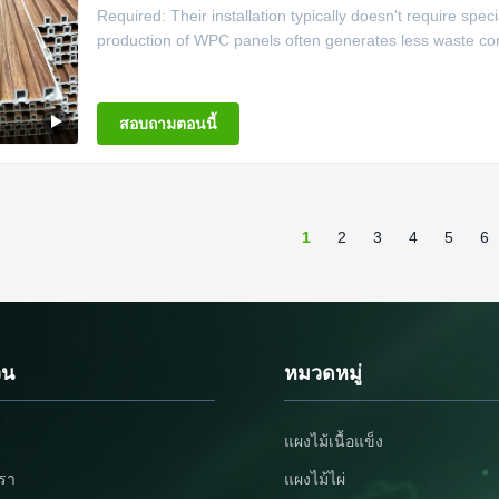
Required: Their installation typically doesn't require spec
production of WPC panels often generates less waste com
สอบถามตอนนี้
1
2
3
4
5
6
วน
หมวดหมู่
แผงไม้เนื้อแข็ง
เรา
แผงไม้ไผ่