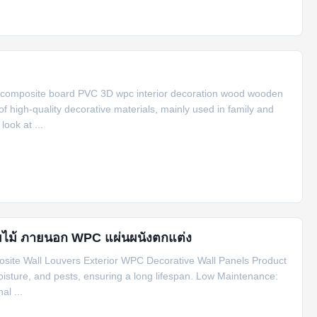
 composite board PVC 3D wpc interior decoration wood wooden
of high-quality decorative materials, mainly used in family and
ook at ...
ผสมไม้ ภายนอก WPC แผ่นผนังตกแต่ง
site Wall Louvers Exterior WPC Decorative Wall Panels Product
moisture, and pests, ensuring a long lifespan. Low Maintenance:
al ...