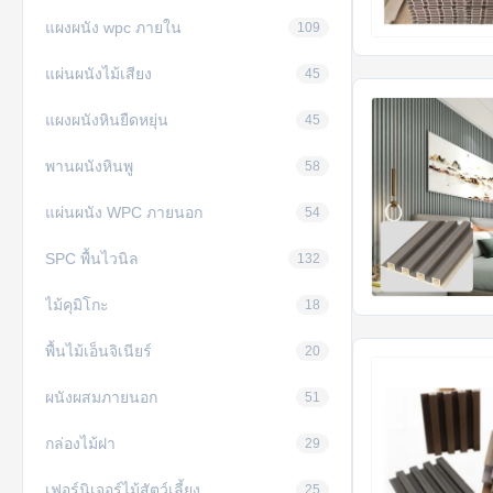
แผงผนัง wpc ภายใน
109
แผ่นผนังไม้เสียง
45
แผงผนังหินยืดหยุ่น
45
พานผนังหินพู
58
แผ่นผนัง WPC ภายนอก
54
SPC พื้นไวนิล
132
ไม้คุมิโกะ
18
พื้นไม้เอ็นจิเนียร์
20
ผนังผสมภายนอก
51
กล่องไม้ฝา
29
เฟอร์นิเจอร์ไม้สัตว์เลี้ยง
25