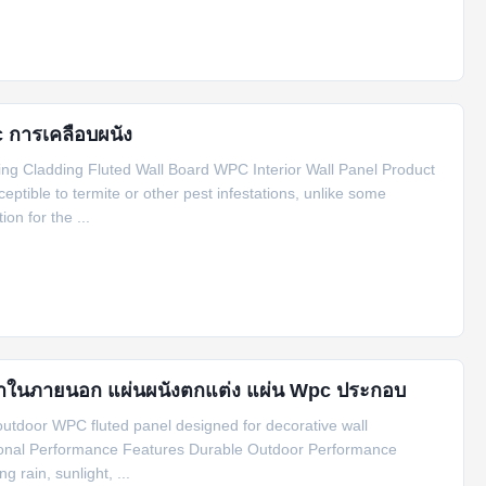
 การเคลือบผนัง
g Cladding Fluted Wall Board WPC Interior Wall Panel Product
ptible to termite or other pest infestations, unlike some
on for the ...
้ําในภายนอก แผ่นผนังตกแต่ง แผ่น Wpc ประกอบ
utdoor WPC fluted panel designed for decorative wall
ptional Performance Features Durable Outdoor Performance
 rain, sunlight, ...