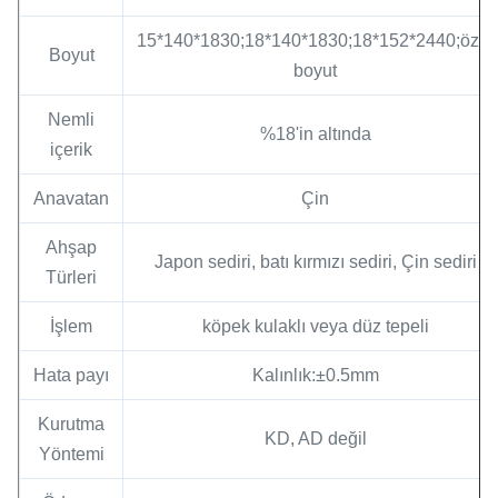
15*140*1830;18*140*1830;18*152*2440;özel
Boyut
boyut
Nemli
%18'in altında
içerik
Anavatan
Çin
Ahşap
Japon sediri, batı kırmızı sediri, Çin sediri
Türleri
İşlem
köpek kulaklı veya düz tepeli
Hata payı
Kalınlık:±0.5mm
Kurutma
KD, AD değil
Yöntemi