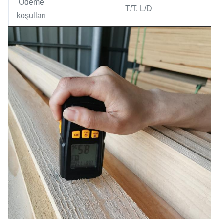
Ödeme
T/T, L/D
koşulları