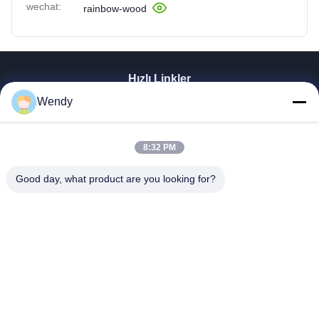
wechat:
rainbow-wood
Hızlı Linkler
Wendy
Ev
Ürünler
Videolar
8:32 PM
SG Gösterisi
HAKKIMIZDA
Good day, what product are you looking for?
Fabrika Turu
Kalite Kontrol
Bize Ulaşın
Bir Teklif Isteği
Zhengzhou Rainbow International Wood Co., Ltd.
86--16638239776