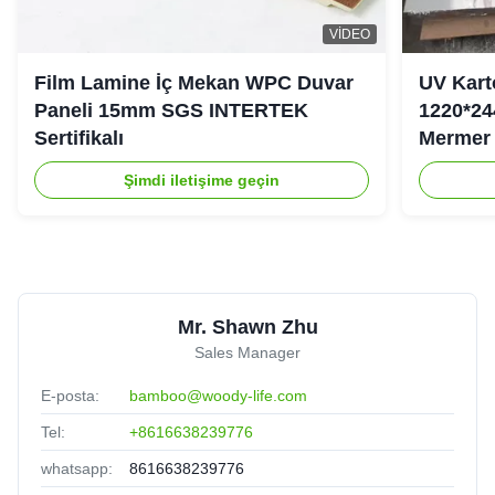
VIDEO
Film Lamine İç Mekan WPC Duvar
UV Kart
Paneli 15mm SGS INTERTEK
1220*24
Sertifikalı
Mermer 
Şimdi iletişime geçin
Mr. Shawn Zhu
Sales Manager
E-posta:
bamboo@woody-life.com
Tel:
+8616638239776
whatsapp:
8616638239776