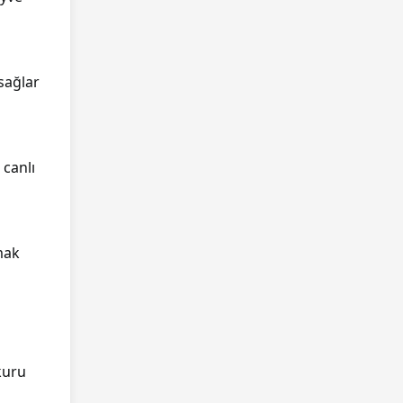
 sağlar
 canlı
mak
kuru