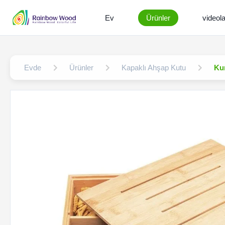
Ev
Ürünler
videola
Evde
Ürünler
Kapaklı Ahşap Kutu
Kur