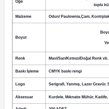
Öğe
toplu k
Malzeme
Odun
/ Paulownia,
Çam
, Kontrpla
Boyu
Boyut
Ve
Renk
Mavi/Sarı/Kırmızı/Doğal Renk vb.
Baskı İşleme
CMYK baskı rengi
Logo
Serigrafi, Yanmış, Lazer Gravür, 
Aksesuar
Kurdele, Mıknatıs Mühür, Kadife
Adedi
200 ADET