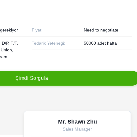
 gerekiyor
Fiyat:
Need to negotiate
 D/P, T/T,
Tedarik Yeteneği:
50000 adet hafta
 Union,
ram
Ş
i
m
d
i
S
o
r
g
u
l
a
Mr. Shawn Zhu
Sales Manager