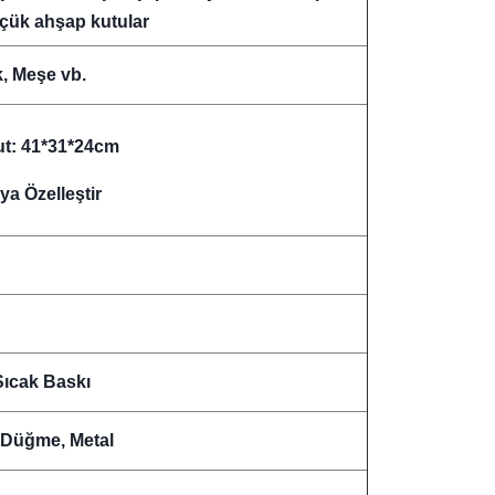
üçük ahşap kutular
k, Meşe vb.
t: 41*31*24cm
ya Özelleştir
Sıcak Baskı
, Düğme, Metal