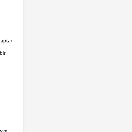
hşaptan
ı
bir
eyve