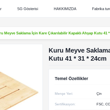
r
SG Gösterisi
HAKKIMIZDA
Fabrika tur
u Meyve Saklama İçin Kare Çıkarılabilir Kapaklı Ahşap Kutu 41 *
Kuru Meyve Saklama İ
Kutu 41 * 31 * 24cm
Temel Özellikler
Menşe Yeri:
Çin
Sertifikasyon:
FSC, CC