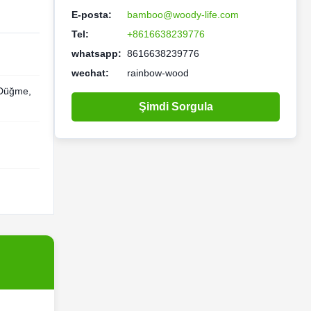
E-posta:
bamboo@woody-life.com
Tel:
+8616638239776
whatsapp:
8616638239776
wechat:
rainbow-wood
 Düğme,
Şimdi Sorgula