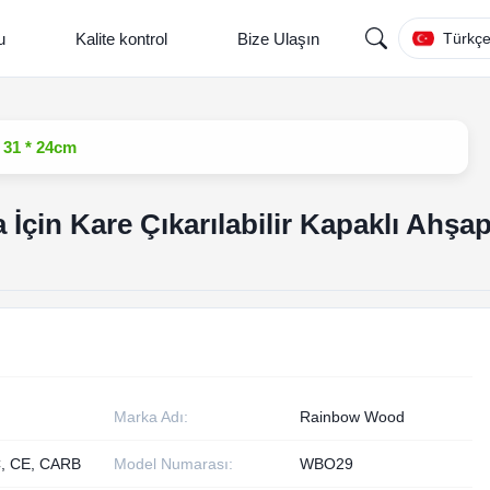
u
Kalite kontrol
Bize Ulaşın
Türkç
 31 * 24cm
çin Kare Çıkarılabilir Kapaklı Ahşa
Marka Adı:
Rainbow Wood
, CE, CARB
Model Numarası:
WBO29