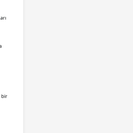
arı
a
 bir