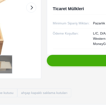
Ticaret Mülkleri
Minimum Sipariş Miktarı:
Pazarlık
Ödeme Koşulları:
L/C, D/A,
Western
MoneyG
me kutusu
ahşap kapaklı saklama kutuları