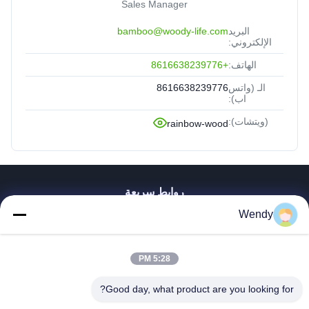
Sales Manager
البريد
bamboo@woody-life.com
الإلكتروني:
الهاتف:
+8616638239776
الـ (واتس
8616638239776
اب):
(ويتشات):
rainbow-wood
روابط سريعة
Wendy
بيت
منتجات
أشرطة فيديو
5:28 PM
عرض الواقع الافتراضي
معلومات عنا
Good day, what product are you looking for?
جولة في المعمل