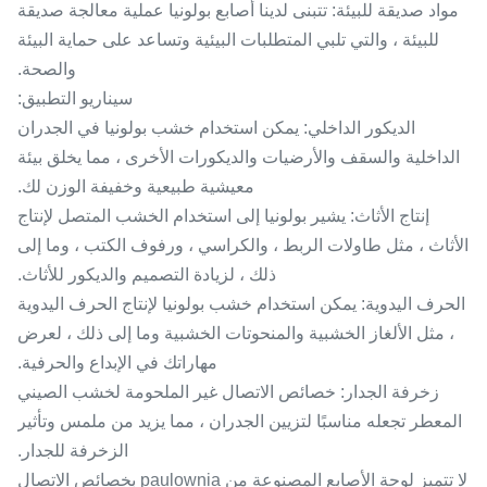
مواد صديقة للبيئة: تتبنى لدينا أصابع بولونيا عملية معالجة صديقة
للبيئة ، والتي تلبي المتطلبات البيئية وتساعد على حماية البيئة
والصحة.
سيناريو التطبيق:
الديكور الداخلي: يمكن استخدام خشب بولونيا في الجدران
الداخلية والسقف والأرضيات والديكورات الأخرى ، مما يخلق بيئة
معيشية طبيعية وخفيفة الوزن لك.
إنتاج الأثاث: يشير بولونيا إلى استخدام الخشب المتصل لإنتاج
الأثاث ، مثل طاولات الربط ، والكراسي ، ورفوف الكتب ، وما إلى
ذلك ، لزيادة التصميم والديكور للأثاث.
الحرف اليدوية: يمكن استخدام خشب بولونيا لإنتاج الحرف اليدوية
، مثل الألغاز الخشبية والمنحوتات الخشبية وما إلى ذلك ، لعرض
مهاراتك في الإبداع والحرفية.
زخرفة الجدار: خصائص الاتصال غير الملحومة لخشب الصيني
المعطر تجعله مناسبًا لتزيين الجدران ، مما يزيد من ملمس وتأثير
الزخرفة للجدار.
لا تتميز لوحة الأصابع المصنوعة من paulownia بخصائص الاتصال