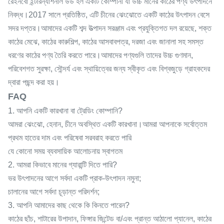
রেইনবো ইন্টারন্যাশনাল উড হল একটি কোম্পানী যা উচ্চ মানের কাঠের পণ্য উৎপাদনে
নিবদ্ধ।2017 সালে প্রতিষ্ঠিত, এটি চীনের ঝেংঝোতে একটি কাঠের উৎপাদন বেসে
সদর দপ্তর।আমাদের একটি শব্দ উত্পাদন সরঞ্জাম এবং প্রযুক্তিগত দল রয়েছে, শক্ত
কাঠের মেঝে, কাঠের কারুশিল্প, কাঠের আসবাবপত্র, দরজা এবং জানালা সহ সমস্ত
ধরণের কাঠের পণ্য তৈরি করতে পারে।আমাদের পণ্যগুলি তাদের উচ্চ গুণমান,
পরিবেশগত সুরক্ষা, সৌন্দর্য এবং স্থায়িত্বের জন্য স্বীকৃত এবং বিশ্বজুড়ে গ্রাহকদের
দ্বারা পছন্দ করা হয়।
FAQ
1. আপনি একটি কারখানা বা ট্রেডিং কোম্পানি?
আমরা ঝেংঝো, হেনান, চীনে অবস্থিত একটি কারখানা।আমরা আপনাকে সর্বোত্তম
প্রথম হাতের দাম এবং পরিষেবা সরবরাহ করতে পারি
যে কোনো সময় ব্যবসায়িক আলোচনায় স্বাগতম
2. আমরা কিভাবে মানের গ্যারান্টি দিতে পারি?
ভর উৎপাদনের আগে সর্বদা একটি প্রাক-উৎপাদন নমুনা;
চালানের আগে সর্বদা চূড়ান্ত পরিদর্শন;
3. আপনি আমাদের কাছ থেকে কি কিনতে পারেন?
কাঠের ছাঁচ, শাটারের উপাদান, ফিঙ্গার জিন্টেড বা/এবং প্রান্ত আঠালো প্যানেল, কাঠের