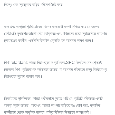
বিশুদ্ধ এবং স্বাস্থ্যকর বাড়ির পরিবেশ তৈরি করে।
জল এবং আর্দ্রতা প্রতিরোধের: বিশেষ জলরোধী নকশা নিশ্চিত করে যে জলের
ফোঁটাগুলি লুকানোর জায়গা নেই।রান্নাঘর এবং বাথরুমের মতো স্যাঁতসেঁতে জায়গায়
চ্যালেঞ্জের ভয়হীন, এসপিসি ভিনাইল ফ্লোরিং হল আপনার আদর্শ পছন্দ।
শিখা retardant: আমরা নিরাপত্তা অগ্রাধিকার.SPC ভিনাইল বেস প্লেটের
চমৎকার শিখা প্রতিরোধক কর্মক্ষমতা রয়েছে, যা আপনার পরিবারের জন্য নির্ভরযোগ্য
নিরাপত্তা সুরক্ষা প্রদান করে।
ডিজাইনের নান্দনিকতা: আমরা গভীরভাবে বুঝতে পারি যে প্রতিটি পরিবারের একটি
অনন্য স্বাদ রয়েছে।অতএব, আমরা আপনার বাড়িতে রঙ যোগ করে, ক্লাসিক
কমনীয়তা থেকে আধুনিক সরলতা পর্যন্ত বিভিন্ন ডিজাইন অফার করি।