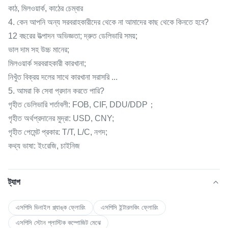
কাঠ, মিলওয়ার্ক, কাঠের চেম্বার
4. কেন আপনি অন্য সরবরাহকারীদের থেকে না আমাদের কাছ থেকে কিনতে হবে?
12 বছরের উত্পাদন অভিজ্ঞতা; দ্রুত ডেলিভারি সময়;
ভাল দাম সহ উচ্চ মানের;
মিলওয়ার্ক সরবরাহকারী কারখানা;
নিখুঁত বিক্রয় দলের সাথে কারখানা সরাসরি ...
5. আমরা কি সেবা প্রদান করতে পারি?
গৃহীত ডেলিভারি শর্তাবলী: FOB, CIF, DDU/DDP；
গৃহীত অর্থপ্রদানের মুদ্রা: USD, CNY;
গৃহীত পেমেন্ট প্রকার: T/T, L/C, নগদ;
কথ্য ভাষা: ইংরেজি, চাইনিজ
ট্যাগ
এসপিসি ভিনাইল প্ল্যাঙ্ক ফ্লোরিং
এসপিসি ইন্টারলকিং ফ্লোরিং
এসপিসি স্টোন প্লাস্টিক কম্পোজিট মেঝে