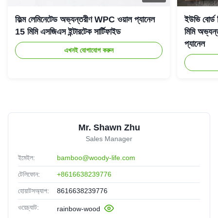
ফিল্ম লেমিনেটেড অভ্যন্তরীণ WPC ওয়াল প্যানেল
ইউভি বোর্ড
15 মিমি এসজিএস ইন্টারটেক সার্টিফাইড
মিমি অভ্যন্
প্যানেল
এখনই যোগাযোগ করুন
Mr. Shawn Zhu
Sales Manager
ইমেইল:
bamboo@woody-life.com
টেলিফোন:
+8616638239776
হোয়াটসঅ্যাপ:
8616638239776
ওয়েচ্যাট:
rainbow-wood