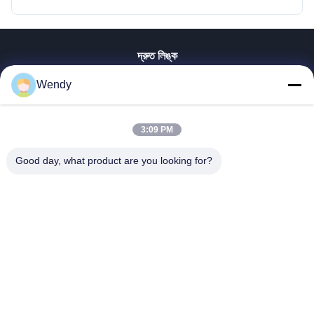
দ্রুত লিঙ্ক
বাড়ি
Wendy
পণ্য
ভিডিও
3:09 PM
ভিআর শো
আমাদের সম্পর্কে
Good day, what product are you looking for?
কারখানা ভ্রমণ
মান নিয়ন্ত্রণ
যোগাযোগ করুন
উদ্ধৃতির জন্য আবেদন
Zhengzhou Rainbow International Wood Co., Ltd.
86--16638239776
bamboo@woody-life.com