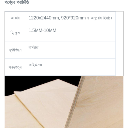
পণ্যের পরামিতি
আকার
1220x2440mm, 920*920mm বা অনুরোধ হিসাবে
1.5MM-10MM
হিকেন্স
বাসউড
মুখ/পিছন
আইএসও
সনদপত্র