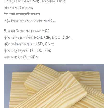
12 বছরের উত্পাদন অভিজ্ঞতা; দ্রুত ডেলিভারি সময়;
ভাল দাম সহ উচ্চ মানের;
মিলওয়ার্ক সরবরাহকারী কারখানা;
নিখুঁত বিক্রয় দলের সাথে কারখানা সরাসরি ...
5. আমরা কি সেবা প্রদান করতে পারি?
গৃহীত ডেলিভারি শর্তাবলী: FOB, CIF, DDU/DDP；
গৃহীত অর্থপ্রদানের মুদ্রা: USD, CNY;
গৃহীত পেমেন্ট প্রকার: T/T, L/C, নগদ;
কথ্য ভাষা: ইংরেজি, চাইনিজ