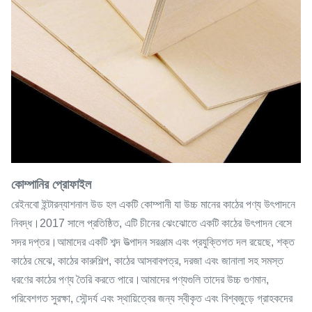
কোম্পানির প্রোফাইল
রেইনবো ইন্টারন্যাশনাল উড হল একটি কোম্পানী যা উচ্চ মানের কাঠের পণ্য উৎপাদনে
নিবদ্ধ।2017 সালে প্রতিষ্ঠিত, এটি চীনের ঝেংঝোতে একটি কাঠের উৎপাদন বেসে
সদর দপ্তর।আমাদের একটি শব্দ উত্পাদন সরঞ্জাম এবং প্রযুক্তিগত দল রয়েছে, শক্ত
কাঠের মেঝে, কাঠের কারুশিল্প, কাঠের আসবাবপত্র, দরজা এবং জানালা সহ সমস্ত
ধরণের কাঠের পণ্য তৈরি করতে পারে।আমাদের পণ্যগুলি তাদের উচ্চ গুণমান,
পরিবেশগত সুরক্ষা, সৌন্দর্য এবং স্থায়িত্বের জন্য স্বীকৃত এবং বিশ্বজুড়ে গ্রাহকদের