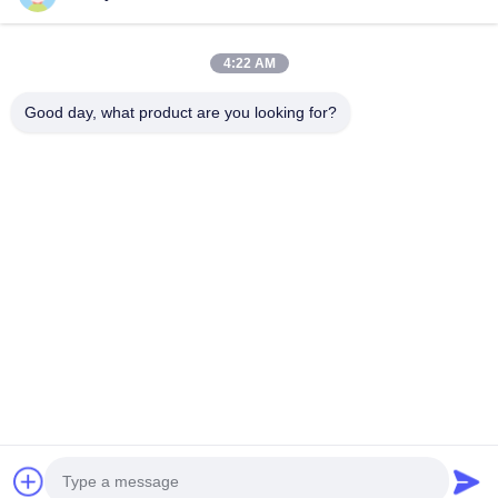
পণ্য
ভিডিও
4:22 AM
ভিআর শো
আমাদের সম্পর্কে
Good day, what product are you looking for?
কারখানা ভ্রমণ
মান নিয়ন্ত্রণ
যোগাযোগ করুন
উদ্ধৃতির জন্য আবেদন
Zhengzhou Rainbow International Wood Co., Ltd.
86--16638239776
bamboo@woody-life.com
Follow Us
© 2026 Zhengzhou Rainbow International Wood Co., Ltd.. All Rights
Reserved.