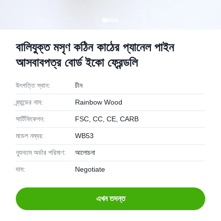
বালিযুক্ত মসৃণ কঠিন কাঠের প্যানেল পাইন
আসবাবপত্র বোর্ড ইকো ফ্রেন্ডলি
উৎপত্তি স্থান:
চীন
ব্র্যান্ডের নাম:
Rainbow Wood
সার্টিফিকেশন:
FSC, CC, CE, CARB
মডেল নম্বর:
WB53
ন্যূনতম অর্ডার পরিমাণ:
আলোচনা
দাম:
Negotiate
এখন তদন্ত