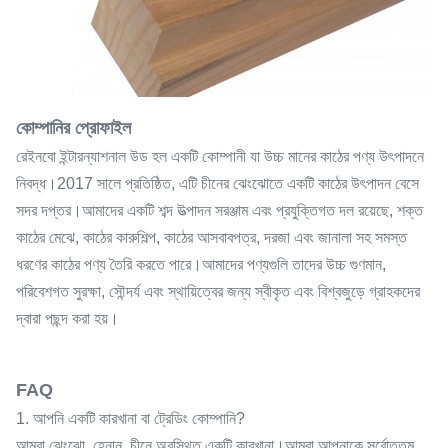
কোম্পানির প্রোফাইল
রেইনবো ইন্টারন্যাশনাল উড হল একটি কোম্পানী যা উচ্চ মানের কাঠের পণ্য উৎপাদনে
নিবদ্ধ।2017 সালে প্রতিষ্ঠিত, এটি চীনের ঝেংঝোতে একটি কাঠের উৎপাদন বেসে
সদর দপ্তর।আমাদের একটি শব্দ উত্পাদন সরঞ্জাম এবং প্রযুক্তিগত দল রয়েছে, শক্ত
কাঠের মেঝে, কাঠের কারুশিল্প, কাঠের আসবাবপত্র, দরজা এবং জানালা সহ সমস্ত
ধরণের কাঠের পণ্য তৈরি করতে পারে।আমাদের পণ্যগুলি তাদের উচ্চ গুণমান,
পরিবেশগত সুরক্ষা, সৌন্দর্য এবং স্থায়িত্বের জন্য স্বীকৃত এবং বিশ্বজুড়ে গ্রাহকদের
দ্বারা পছন্দ করা হয়।
FAQ
1. আপনি একটি কারখানা বা ট্রেডিং কোম্পানি?
আমরা ঝেংঝো, হেনান, চীনে অবস্থিত একটি কারখানা।আমরা আপনাকে সর্বোত্তম