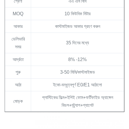
শ্রেণী
এএ এবি বিবি
MOQ
10 কিউবিক মিটার
আকার
কাস্টমাইজড আকার গ্রহণ করুন
ডেলিভারি
35 দিনের মধ্যে
সময়
আর্দ্রতা
8% -12%
পুরু
3-50 মিমি/কাস্টমাইজড
আঠা
ইকো-বন্ধুত্বপূর্ণ E0/E1 আঠালো
প্লাস্টিকের ফিল্ম+ইপিই ফোম+ফর্টিফাইড অ্যাঙ্গেল
মোড়ক
বিডস+স্ট্র্যাপ+প্যালেট