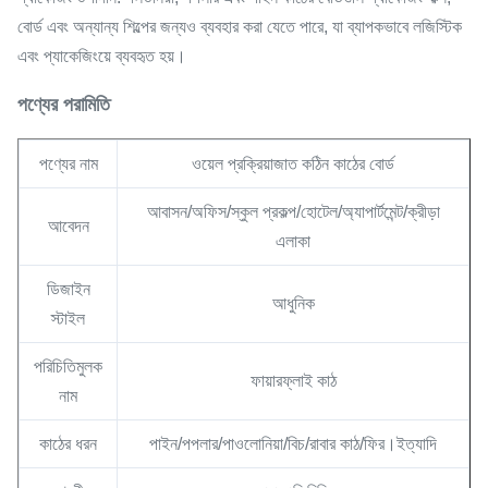
বোর্ড এবং অন্যান্য শিল্পের জন্যও ব্যবহার করা যেতে পারে, যা ব্যাপকভাবে লজিস্টিক
এবং প্যাকেজিংয়ে ব্যবহৃত হয়।
পণ্যের পরামিতি
পণ্যের নাম
ওয়েল প্রক্রিয়াজাত কঠিন কাঠের বোর্ড
আবাসন/অফিস/স্কুল প্রকল্প/হোটেল/অ্যাপার্টমেন্ট/ক্রীড়া
আবেদন
এলাকা
ডিজাইন
আধুনিক
স্টাইল
পরিচিতিমুলক
ফায়ারফ্লাই কাঠ
নাম
কাঠের ধরন
পাইন/পপলার/পাওলোনিয়া/বিচ/রাবার কাঠ/ফির।ইত্যাদি