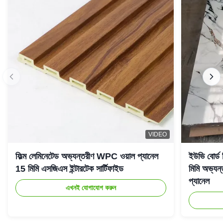
VIDEO
ফিল্ম লেমিনেটেড অভ্যন্তরীণ WPC ওয়াল প্যানেল
ইউভি বোর্ড
15 মিমি এসজিএস ইন্টারটেক সার্টিফাইড
মিমি অভ্যন্
প্যানেল
এখনই যোগাযোগ করুন