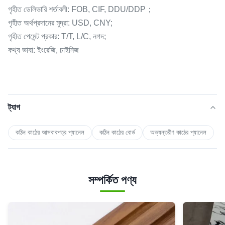
গৃহীত ডেলিভারি শর্তাবলী: FOB, CIF, DDU/DDP；
গৃহীত অর্থপ্রদানের মুদ্রা: USD, CNY;
গৃহীত পেমেন্ট প্রকার: T/T, L/C, নগদ;
কথ্য ভাষা: ইংরেজি, চাইনিজ
ট্যাগ
কঠিন কাঠের আসবাবপত্র প্যানেল
কঠিন কাঠের বোর্ড
অভ্যন্তরীণ কাঠের প্যানেল
সম্পর্কিত পণ্য