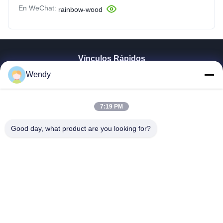
En WeChat:
rainbow-wood
Vínculos Rápidos
Wendy
Hogar
Productos
Vídeos
7:19 PM
Demostración De VR
Sobre Nosotros
Good day, what product are you looking for?
Viaje De La Fábrica
Control De Calidad
Éntrenos En Contacto Con
Pida Una Cita
Zhengzhou Rainbow International Wood Co., Ltd.
86--16638239776