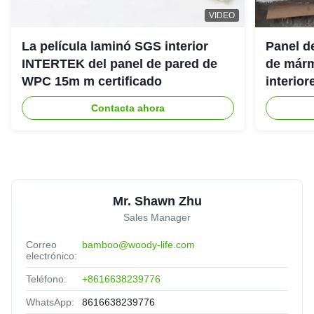
VIDEO
La película laminó SGS interior
Panel d
INTERTEK del panel de pared de
de márm
WPC 15m m certificado
interior
Contacta ahora
Mr. Shawn Zhu
Sales Manager
Correo
bamboo@woody-life.com
electrónico:
Teléfono:
+8616638239776
WhatsApp:
8616638239776